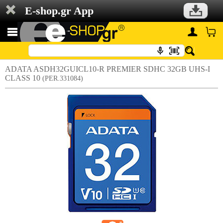
E-shop.gr App
ADATA ASDH32GUICL10-R PREMIER SDHC 32GB UHS-I
CLASS 10
(PER.331084)