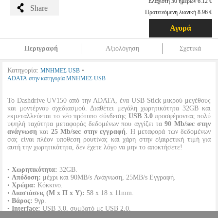
Ελάχιστη 30 ημερών 6.12 €
Share
Προτεινόμενη λιανική 8.96 €
Αγορά
Περιγραφή
Αξιολόγηση
Σχετικά
Κατηγορία:
•
ΜΝΗΜΕΣ USB
ADATA στην κατηγορία ΜΝΗΜΕΣ USB
Το Dashdrive UV150 από την ADATA, ένα USB Stick μικρού μεγέθους
και μοντέρνου σχεδιασμού. Διαθέτει μεγάλη χωρητικότητα 32GB και
εκμεταλλεύεται το νέο πρότυπο σύνδεσης
USB 3.0
προσφέροντας πολύ
υψηλή ταχύτητα μεταφοράς δεδομένων που αγγίζει τα
90 Mb/sec στην
ανάγνωση
και
25 Μb/sec στην εγγραφή
. Η μεταφορά των δεδομένων
σας είναι πλέον υπόθεση ρουτίνας και χάρη στην εξαιρετική τιμή για
αυτή την χωρητικότητα, δεν έχετε λόγο να μην το αποκτήσετε!
•
Χωρητικότητα:
32GB.
•
Απόδοση:
μέχρι και 90MB/s Ανάγνωση, 25MB/s Εγγραφή.
•
Χρώμα:
Κόκκινο.
•
Διαστάσεις (Μ x Π x Υ):
58 x 18 x 11mm.
•
Βάρος:
9γρ.
•
Interface:
USB 3.0, συμβατό με USB 2.0.
•
Απαιτήσεις συστήματος:
Windows XP/Vista/7/8 η νεότερο, Mac OSX