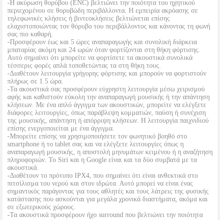
-Η ακύρωση θορύβου (ENC) βελτιώνει την ποιότητα του ηχητικού
περιεχομένου σε θορυβώδη περιβάλλοντα. Η εμπειρία ακρόασης σε
τηλεφωνικές κλήσεις ή βιντεοκλήσεις βελτιώνεται επίσης
ελαχιστοποιώντας τον θόρυβο του περιβάλλοντος και κάνοντας τη φωνή
σας πιο καθαρή.
-Προσφέρουν έως και 5 ώρες αναπαραγωγής και συνολική διάρκεια
μπαταρίας ακόμη και 24 ωρών όταν φορτίζονται στη θήκη φόρτισης.
Αυτό σημαίνει ότι μπορείτε να φορτίσετε τα ακουστικά συνολικά
τέσσερις φορές απλά τοποθετώντας τα στη θήκη τους.
-Διαθέτουν λειτουργία γρήγορης φόρτισης και μπορούν να φορτιστούν
πλήρως σε 1.5 ώρα.
-Τα ακουστικά σας προσφέρουν εύχρηστη λειτουργία μέσω χειρισμού
αφής και καθιστούν εύκολη την αναπαραγωγή μουσικής ή την απάντηση
κλήσεων. Με ένα απλό άγγιγμα των ακουστικών, μπορείτε να ελέγξετε
διάφορες λειτουργίες, όπως παράβλεψη κομματιών, παύση ή συνέχιση
της μουσικής, απάντηση ή απόρριψη κλήσεων. Η λειτουργία παιχνιδιού
επίσης ενεργοποιείται με ένα άγγιγμα.
-Μπορείτε επίσης να χρησιμοποιήσετε τον φωνητικό βοηθό στο
smartphone ή το tablet σας και να ελέγξετε λειτουργίες όπως η
αναπαραγωγή μουσικής, η αποστολή μηνυμάτων κειμένου ή η αναζήτηση
πληροφοριών. Το Siri και η Google είναι και τα δύο συμβατά με τα
ακουστικά.
-Διαθέτουν το πρότυπο IPX4, που σημαίνει ότι είναι ανθεκτικά στο
πιτσίλισμα του νερού και στον ιδρώτα. Αυτό μπορεί να είναι ένας
σημαντικός παράγοντας για τους αθλητές και τους λάτρεις της φυσικής
κατάστασης που ασκούνται για μεγάλα χρονικά διαστήματα, ακόμα και
σε εξωτερικούς χώρους.
-Τα ακουστικά προσφέρουν ήχο surround που βελτιώνει την ποιότητα