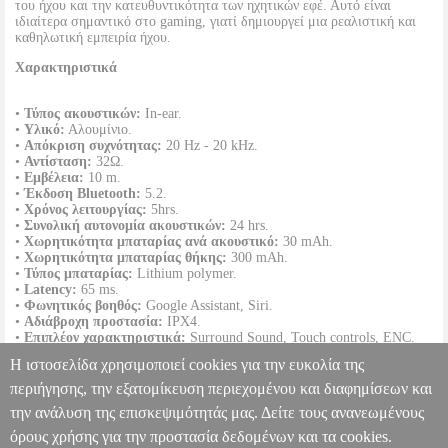
του ήχου και την κατευθυντικότητα των ηχητικών εφέ. Αυτό είναι
ιδιαίτερα σημαντικό στο gaming, γιατί δημιουργεί μια ρεαλιστική και
καθηλωτική εμπειρία ήχου.
Χαρακτηριστικά
•
Τύπος ακουστικών:
In-ear.
•
Υλικό:
Αλουμίνιο.
•
Απόκριση συχνότητας:
20 Hz - 20 kHz.
•
Αντίσταση:
32Ω.
•
Εμβέλεια:
10 m.
•
Έκδοση Bluetooth:
5.2.
•
Χρόνος λειτουργίας:
5hrs.
•
Συνολική αυτονομία ακουστικών:
24 hrs.
•
Χωρητικότητα μπαταρίας ανά ακουστικό:
30 mAh.
•
Χωρητικότητα μπαταρίας θήκης:
300 mAh.
•
Τύπος μπαταρίας:
Lithium polymer.
•
Latency:
65 ms.
•
Φωνητικός βοηθός:
Google Assistant, Siri.
•
Αδιάβροχη προστασία:
IPX4.
•
Επιπλέον χαρακτηριστικά:
Surround Sound, Touch controls, ENC.
•
Διαστάσεις (ΜxΠxΥ):
10.50 x 9.50 x 3.50 cm.
Η ιστοσελίδα χρησιμοποιεί cookies για την ευκολία της
•
Βάρος:
0.11 kg.
•
Εγγύηση:
2 χρόνια.
περιήγησης, την εξατομίκευση περιεχομένου και διαφημίσεων και
DOA 7 ημερών
την ανάλυση της επισκεψιμότητάς μας. Δείτε τους ανανεωμένους
4SMARTS TWS BLUETOOTH HEADPHONES GAMEBUDS
YELLOW
TEL.207538
TEL.207538
4SMARTS
4SMARTS
όρους χρήσης για την προστασία δεδομένων και τα cookies.