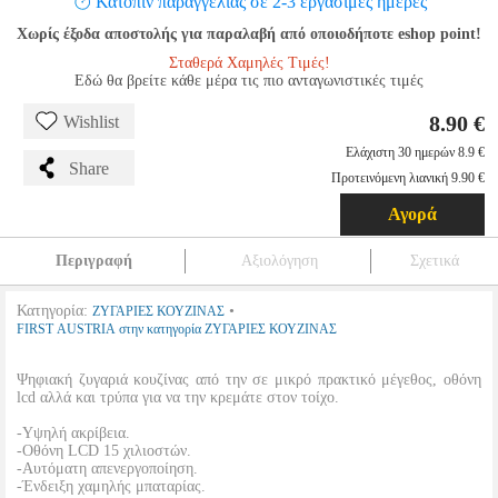
Κατόπιν παραγγελίας σε 2-3 εργάσιμες ημέρες
Χωρίς έξοδα αποστολής για παραλαβή από οποιοδήποτε eshop point!
Σταθερά Χαμηλές Τιμές!
Εδώ θα βρείτε κάθε μέρα τις πιο ανταγωνιστικές τιμές
8.90 €
Wishlist
Ελάχιστη 30 ημερών 8.9 €
Share
Προτεινόμενη λιανική 9.90 €
Αγορά
Περιγραφή
Αξιολόγηση
Σχετικά
Κατηγορία:
•
ΖΥΓΑΡΙΕΣ ΚΟΥΖΙΝΑΣ
FIRST AUSTRIA στην κατηγορία ΖΥΓΑΡΙΕΣ ΚΟΥΖΙΝΑΣ
Ψηφιακή ζυγαριά κουζίνας από την σε μικρό πρακτικό μέγεθος, οθόνη
lcd αλλά και τρύπα για να την κρεμάτε στον τοίχο.
-Υψηλή ακρίβεια.
-Οθόνη LCD 15 χιλιοστών.
-Αυτόματη απενεργοποίηση.
-Ένδειξη χαμηλής μπαταρίας.