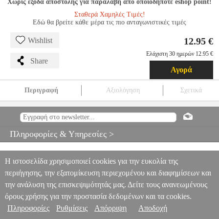
Χωρίς έξοδα αποστολής για παραλαβή από οποιοδήποτε eshop point!
Σταθερά Χαμηλές Τιμές!
Εδώ θα βρείτε κάθε μέρα τις πιο ανταγωνιστικές τιμές
12.95 €
Wishlist
Ελάχιστη 30 ημερών 12.95 €
Share
Αγορά
Περιγραφή
Αξιολόγηση
Σχετικά
ZILAN ΨΗΦΙΑΚΗ ΖΥΓΑΡΙΑ ΜΠΑΝΙΟΥ ΕΩΣ 150KG ZLN7682
HAP.175409
HAP.175409
ZILAN
ZILAN
ΖΥΓΑΡΙΕΣ ΜΠΑΝΙΟΥ
ZILAN ΨΗΦΙΑΚΗ ΖΥΓΑΡΙΑ ΜΠΑΝΙΟΥ ΕΩΣ 150KG ZLN7682
Πληροφορίες & Υπηρεσίες >
12.95
Η ιστοσελίδα χρησιμοποιεί cookies για την ευκολία της
περιήγησης, την εξατομίκευση περιεχομένου και διαφημίσεων και
την ανάλυση της επισκεψιμότητάς μας. Δείτε τους ανανεωμένους
όρους χρήσης για την προστασία δεδομένων και τα cookies.
Πληροφορίες
Ρυθμίσεις
Απόρριψη
Αποδοχή