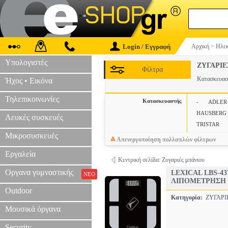
Login / Εγγραφή
Αρχική
>
Ηλεκ
Υπολογιστές
ΖΥΓΑΡΙ
Φίλτρα
Κατασκευα
Ήχος • Εικόνα
Τηλεπικοινωνίες
Κατασκευαστής
-
ADLER
HAUSBERG
Λευκές συσκευές
TRISTAR
Μικροσυσκευές
Απενεργοποίηση πολλαπλών φίλτρων
Εργαλεία
Κεντρική σελίδα: Ζυγαριές μπάνιου
Οργανα γυμναστικής
LEXICAL LBS-4
ΝΕΟ
ΛΙΠΟΜΕΤΡΗΣΗ
Outdoor
Κατηγορία:
ΖΥΓΑΡ
Μουσικά όργανα
Security