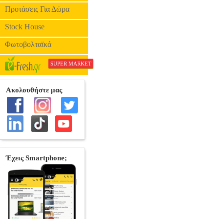
Προτάσεις Για Δώρα
Stock House
Φωτοβολταϊκά
SUPER MARKET