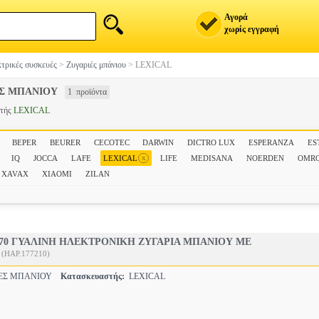
Αγορά
χωρίς εγγραφή
τρικές συσκευές
>
Ζυγαριές μπάνιου
>
LEXICAL
ΕΣ ΜΠΑΝΙΟΥ
1 προϊόντα
στής
LEXICAL
BEPER
BEURER
CECOTEC
DARWIN
DICTRO LUX
ESPERANZA
ES
x
IQ
JOCCA
LAFE
LEXICAL
LIFE
MEDISANA
NOERDEN
OMR
XAVAX
XIAOMI
ZILAN
370 ΓΥΑΛΙΝΗ ΗΛΕΚΤΡΟΝΙΚΗ ΖΥΓΑΡΙΑ ΜΠΑΝΙΟΥ ΜΕ
(HAP.177210)
ΙΕΣ ΜΠΑΝΙΟΥ
Κατασκευαστής:
LEXICAL