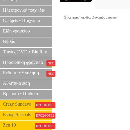
Ηλεκτρονικά παιχνίδια
Κεντρική σελίδα: Ζυγαριές μπάνιου
Gadgets • Παιχνίδια
Είδη γραφείου
Βιβλία
Ταινίες DVD • Blu Ray
Προσωπική φροντίδα
ΝΕΟ
Ενδυση • Υπόδηση
ΝΕΟ
Αθλητικά είδη
Βρεφικά • Παιδικά
Crazy Sundays
ΠΡΟΣΦΟΡΕΣ
Eshop Specials
ΠΡΟΣΦΟΡΕΣ
Zen 10
ΠΡΟΣΦΟΡΕΣ