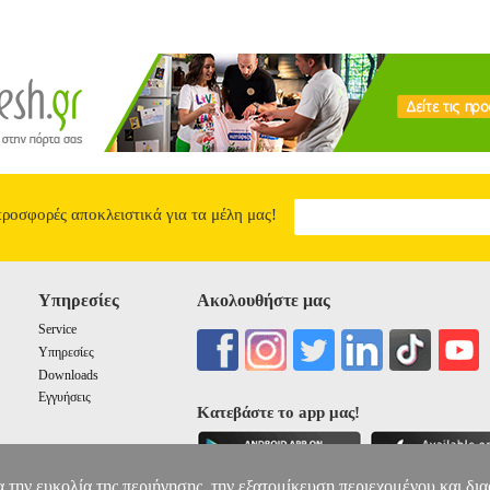
προσφορές αποκλειστικά για τα μέλη μας!
Υπηρεσίες
Ακολουθήστε μας
Service
Υπηρεσίες
Downloads
Εγγυήσεις
Κατεβάστε το app μας!
α την ευκολία της περιήγησης, την εξατομίκευση περιεχομένου και δι