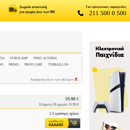
Δωρεάν αποστολή
Για τηλεφωνικές παραγγελίες
211 500 0 500
για αγορές άνω των 90€
TIA
EUROLAMP
FIRST AUSTRIA
ON
PRIMO
PROFI CARE
TERRAILLON
Αφαίρεση όλων των φίλτρων
19.90
€
Ελάχιστη 30 ημερών 19.90 €
2-3 εργάσιμες ημέρες