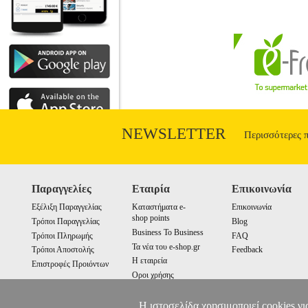
NEWSLETTER
Περισσότερες 
Παραγγελίες
Εταιρία
Επικοινωνία
Εξέλιξη Παραγγελίας
Καταστήματα e-
Επικοινωνία
shop points
Τρόποι Παραγγελίας
Blog
Business To Business
Τρόποι Πληρωμής
FAQ
Τα νέα του e-shop.gr
Τρόποι Αποστολής
Feedback
Η εταιρεία
Επιστροφές Προιόντων
Οροι χρήσης
Cookies
Η ιστοσελίδα χρησιμοποιεί cookies γι