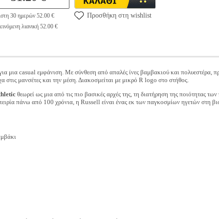
Προσθήκη στη wishlist
ιστη 30 ημερών 52.00 €
ινόμενη λιανική 52.00 €
 για μια casual εμφάνιση. Με σύνθεση από απαλές ίνες βαμβακιού και πολυεστέρα, 
χα στις μανσέτες και την μέση. Διακοσμείται με μικρό R logo στο στήθος.
hletic
θεωρεί ως μια από τις πιο βασικές αρχές της, τη διατήρηση της ποιότητας των
πειρία πάνω από 100 χρόνια, η Russell είναι ένας εκ των παγκοσμίων ηγετών στη β
αμβάκι