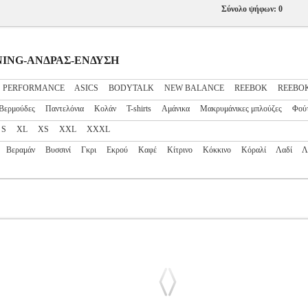
Σύνολο ψήφων: 0
AINING-ΑΝΔΡΑΣ-ΕΝΔΥΣΗ
S PERFORMANCE
ASICS
BODYTALK
NEW BALANCE
REEBOK
REEBOK
Βερμούδες
Παντελόνια
Κολάν
T-shirts
Αμάνικα
Μακρυμάνικες μπλούζες
Φού
S
XL
XS
XXL
XXXL
Βεραμάν
Βυσσινί
Γκρι
Εκρού
Καφέ
Κίτρινο
Κόκκινο
Κόραλί
Λαδί
Λ