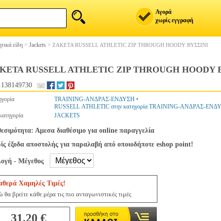
Αγορά
χωρίς εγγραφή
τικά είδη
>
Jackets
>
ΖΑΚΕΤΑ RUSSELL ATHLETIC ZIP THROUGH HOODY ΒΥΣΣΙΝΙ
ΚΕΤΑ RUSSELL ATHLETIC ZIP THROUGH HOODY 
.138149730
ηγορία
TRAINING-ΑΝΔΡΑΣ-ΕΝΔΥΣΗ
•
RUSSELL ATHLETIC στην κατηγορία TRAINING-ΑΝΔΡΑΣ-ΕΝΔ
κατηγορία
JACKETS
θεσιμότητα: Αμεσα διαθέσιμο για online παραγγελία
ίς έξοδα αποστολής για παραλαβή από οποιοδήποτε eshop point!
λογή - Μέγεθος
αθερά Χαμηλές Τιμές!
 θα βρείτε κάθε μέρα τις πιο ανταγωνιστικές τιμές
31.20 €