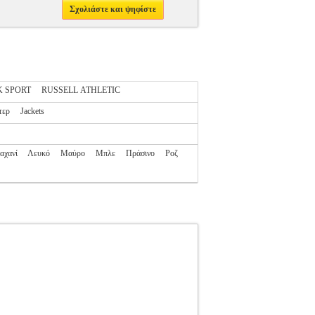
Σχολιάστε και ψηφίστε
 SPORT
RUSSELL ATHLETIC
τερ
Jackets
αχανί
Λευκό
Μαύρο
Μπλε
Πράσινο
Ροζ