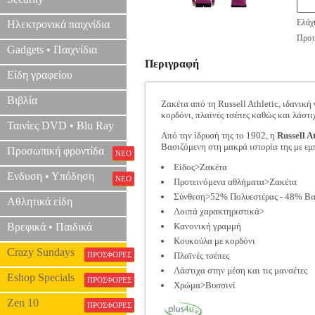
Ελάχ
Ηλεκτρονικά παιχνίδια
Προτε
Gadgets • Παιχνίδια
Περιγραφή
Είδη γραφείου
Βιβλία
Ζακέτα από τη Russell Athletic, ιδανική
κορδόνι, πλαϊνές τσέπες καθώς και λάστι
Ταινίες DVD • Blu Ray
Από την ίδρυσή της το 1902, η
Russell At
Βασιζόμενη στη μακρά ιστορία της με εμ
Προσωπική φροντίδα
ΝΕΟ
Είδος>Ζακέτα
Ενδυση • Υπόδηση
ΝΕΟ
Προτεινόμενα αθλήματα>Ζακέτα
Σύνθεση>52% Πολυεστέρας - 48% Β
Αθλητικά είδη
Λοιπά χαρακτηριστικά>
Βρεφικά • Παιδικά
Κανονική γραμμή
Κουκούλα με κορδόνι
Crazy Sundays
ΠΡΟΣΦΟΡΕΣ
Πλαϊνές τσέπες
Λάστιχα στην μέση και τις μανσέτες
Eshop Specials
ΠΡΟΣΦΟΡΕΣ
Χρώμα>Βυσσινί
Zen 10
ΠΡΟΣΦΟΡΕΣ