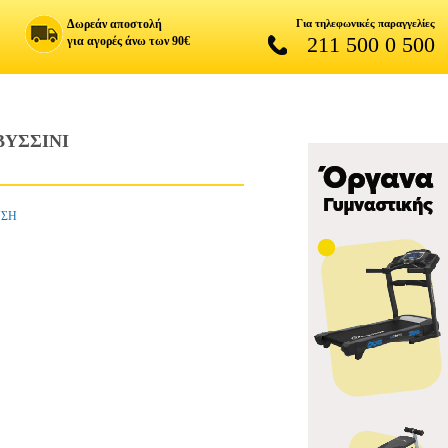
Δωρεάν αποστολή
Για τηλεφωνικές παραγγελίες
211 500 0 500
για αγορές άνω των 90€
ΒΥΣΣΙΝΙ
ΥΣΗ