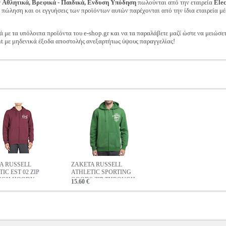
ν
Αθλητικά, Βρεφικά - Παιδικά, Ενδυση Υπόδηση
πωλούνται από την εταιρεία
Ele
ν πώληση και οι εγγυήσεις των προϊόντων αυτών παρέχονται από την ίδια εταιρεία μέ
ά με τα υπόλοιπα προϊόντα του e-shop.gr και να τα παραλάβετε μαζί ώστε να μειώσε
t με μηδενικά έξοδα αποστολής ανεξαρτήτως ύψους παραγγελίας!
Α RUSSELL
ΖΑΚΕΤΑ RUSSELL
IC EST 02 ZIP
ATHLETIC SPORTING
UGH HOODY
GOODS ZIP THROUGH
15.60 €
ΝΙ
HOODY ΠΡΑΣΙΝΗ