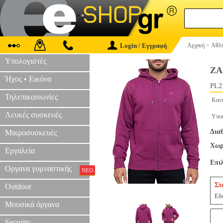
Login / Εγγραφή
Αρχική
>
Αθλη
Υπολογιστές
ΖΑ
Ήχος • Εικόνα
PL2
Τηλεπικοινωνίες
Κατ
Λευκές συσκευές
Υπο
Δια
Μικροσυσκευές
Χωρ
Εργαλεία
Επι
Οργανα γυμναστικής
ΝΕΟ
Στ
Outdoor
Εδώ
Μουσικά όργανα
Security