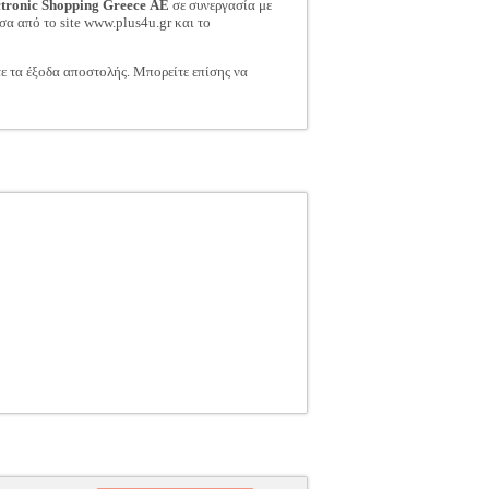
ctronic Shopping Greece ΑΕ
σε συνεργασία με
σα από το site www.plus4u.gr και το
τε τα έξοδα αποστολής. Μπορείτε επίσης να