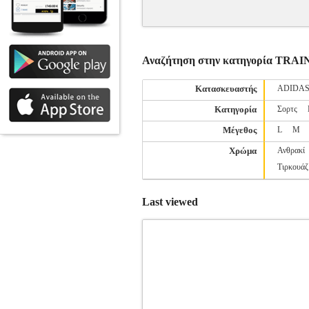
Αναζήτηση στην κατηγορία TR
Κατασκευαστής
ADIDA
Κατηγορία
Σορτς
Μέγεθος
L
M
Χρώμα
Ανθρακί
Τιρκουάζ
Last viewed