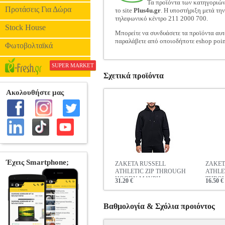
Τα προϊόντα των κατηγοριώ
Προτάσεις Για Δώρα
το site
Plus4u.gr
. Η υποστήριξη μετά τη
τηλεφωνικό κέντρο 211 2000 700.
Stock House
Μπορείτε να συνδυάσετε τα προϊόντα αυτ
παραλάβετε από οποιοδήποτε eshop poin
Φωτοβολταϊκά
SUPER MARKET
Σχετικά προϊόντα
ΖΑΚΕΤΑ RUSSELL
ΖΑΚΕΤ
ATHLETIC ZIP THROUGH
ATHLET
HOODY ΜΑΥΡΗ
THRO
31.20 €
16.50 €
ΒΥΣΣΙ
Βαθμολογία & Σχόλια προιόντος