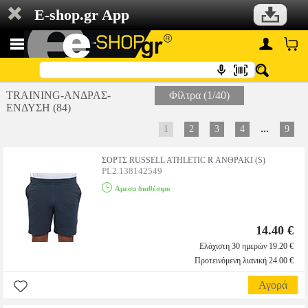
E-shop.gr App
TRAINING-ΑΝΔΡΑΣ-
Φίλτρα (1/40)
ΕΝΔΥΣΗ (84)
...
1
2
3
4
9
ΣΟΡΤΣ RUSSELL ATHLETIC R ΑΝΘΡΑΚΙ (S)
PL2.138142549
Αμεσα διαθέσιμο
14.40 €
Ελάχιστη 30 ημερών 19.20 €
Προτεινόμενη λιανική 24.00 €
Αγορά