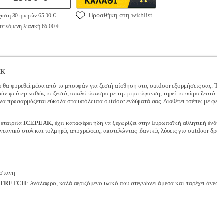
Προσθήκη στη wishlist
ιστη 30 ημερών 65.00 €
εινόμενη λιανική 65.00 €
AK
 θα φορεθεί μέσα από το μπουφάν για ζεστή αίσθηση στις outdoor εξορμήσεις σας. 
ών φούτερ καθώς το ζεστό, απαλό ύφασμα με την ριμπ ύφανση, τηρεί το σώμα ζεστό
 να προσαρμόζεται εύκολα στα υπόλοιπα outdoor ενδύματά σας. Διαθέτει τσέπες με 
 εταιρεία
ICEPEAK
, έχει καταφέρει ήδη να ξεχωρίζει στην Ευρωπαϊκή αθλητική έν
 νεανικό στυλ και τολμηρές αποχρώσεις, αποτελώντας ιδανικές λύσεις για outdoor δ
στάνη
TRETCH
: Ανάλαφρο, καλά αεριζόμενο υλικό που στεγνώνει άμεσα και παρέχει άνε