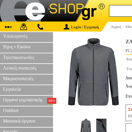
Login / Εγγραφή
Αρχική
>
Αθλη
Υπολογιστές
Ζ
Ήχος • Εικόνα
PL2
Τηλεπικοινωνίες
Κατ
Λευκές συσκευές
Υπο
Δια
Μικροσυσκευές
Χωρ
Εργαλεία
Επ
Οργανα γυμναστικής
ΝΕΟ
Σ
Outdoor
Εδ
Μουσικά όργανα
Security