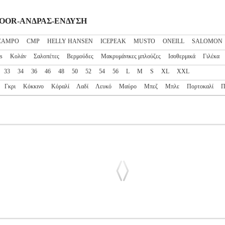
UTDOOR-ΑΝΔΡΑΣ-ΕΝΔΥΣΗ
CAMPO
CMP
HELLY HANSEN
ICEPEAK
MUSTO
ONEILL
SALOMON
ts
Κολάν
Σαλοπέτες
Βερμούδες
Μακρυμάνικες μπλούζες
Ισοθερμικά
Γιλέκα
33
34
36
46
48
50
52
54
56
L
M
S
XL
XXL
Γκρι
Κόκκινο
Κόραλί
Λαδί
Λευκό
Μαύρο
Μπεζ
Μπλε
Πορτοκαλί
Π
EECE JACKET ΓΚΡΙ
PL2.138135018
PL2.138135018
ICEPEAK