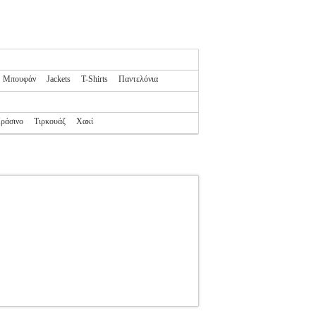
Μπουφάν
Jackets
T-Shirts
Παντελόνια
ράσινο
Τιρκουάζ
Χακί
ICEPEAK
OUTDOOR-ΑΝΔΡΑΣ-ΕΝΔΥΣΗ