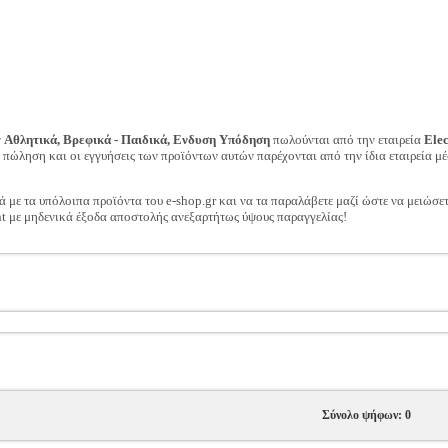
ν
Αθλητικά, Βρεφικά - Παιδικά, Ενδυση Υπόδηση
πωλούνται από την εταιρεία
Ele
ν πώληση και οι εγγυήσεις των προϊόντων αυτών παρέχονται από την ίδια εταιρεία μέ
ά με τα υπόλοιπα προϊόντα του e-shop.gr και να τα παραλάβετε μαζί ώστε να μειώσε
t με μηδενικά έξοδα αποστολής ανεξαρτήτως ύψους παραγγελίας!
Σύνολο ψήφων: 0