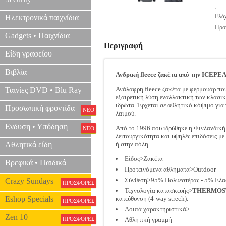
Ελάχ
Ηλεκτρονικά παιχνίδια
Προτ
Gadgets • Παιχνίδια
Περιγραφή
Είδη γραφείου
Βιβλία
Ανδρική fleece ζακέτα από την ICEPE
Ανάλαφρη fleece ζακέτα με φερμουάρ που
Ταινίες DVD • Blu Ray
εξαιρετική λύση εναλλακτική των κλασικ
ιδρώτα. Έρχεται σε αθλητικό κόψιμο για
Προσωπική φροντίδα
ΝΕΟ
λαιμού.
Ενδυση • Υπόδηση
Από το 1996 που ιδρύθηκε η Φινλανδική
ΝΕΟ
λειτουργικότητα και υψηλές επιδόσεις με
Αθλητικά είδη
ή στην πόλη.
Είδος>Ζακέτα
Βρεφικά • Παιδικά
Προτεινόμενα αθλήματα>Outdoor
Σύνθεση>95% Πολυεστέρας - 5% Ελα
Crazy Sundays
ΠΡΟΣΦΟΡΕΣ
Τεχνολογία κατασκευής>
THERMOS
Eshop Specials
κατεύθυνση (4-way strech).
ΠΡΟΣΦΟΡΕΣ
Λοιπά χαρακτηριστικά>
Zen 10
ΠΡΟΣΦΟΡΕΣ
Αθλητική γραμμή