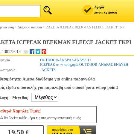
Αγορά
χωρίς εγγραφή
τικά είδη
>
Διάφορα outdoor
>
ΖΑΚΕΤΑ ICEPEAK BEEKMAN FLEECE JACKET ΓΚΡΙ
ΑΚΕΤΑ ICEPEAK BEEKMAN FLEECE JACKET ΓΚΡΙ
.138135018
ηγορία
OUTDOOR-ΑΝΔΡΑΣ-ΕΝΔΥΣΗ
•
ICEPEAK στην κατηγορία OUTDOOR-ΑΝΔΡΑΣ-ΕΝΔΥΣΗ
κατηγορία
JACKETS
θεσιμότητα: Αμεσα διαθέσιμο για online παραγγελία
ίς έξοδα αποστολής για παραλαβή από οποιοδήποτε eshop point!
ιλογή - Μέγεθος
ταθερά Χαμηλές Τιμές!
ώ θα βρείτε κάθε μέρα τις πιο ανταγωνιστικές τιμές
19.50 €