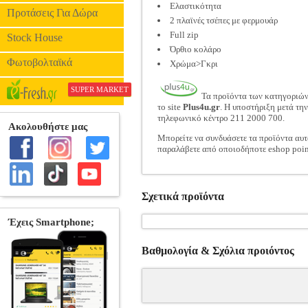
Ελαστικότητα
Προτάσεις Για Δώρα
2 πλαϊνές τσέπες με φερμουάρ
Full zip
Stock House
Όρθιο κολάρο
Φωτοβολταϊκά
Χρώμα>Γκρι
SUPER MARKET
Τα προϊόντα των κατηγοριώ
το site
Plus4u.gr
. Η υποστήριξη μετά τη
τηλεφωνικό κέντρο 211 2000 700.
Μπορείτε να συνδυάσετε τα προϊόντα αυτ
παραλάβετε από οποιοδήποτε eshop poin
Σχετικά προϊόντα
Βαθμολογία & Σχόλια προιόντος