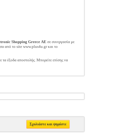
ctronic Shopping Greece ΑΕ
σε συνεργασία με
σα από το site www.plus4u.gr και το
τε τα έξοδα αποστολής. Μπορείτε επίσης να
Σχολιάστε και ψηφίστε