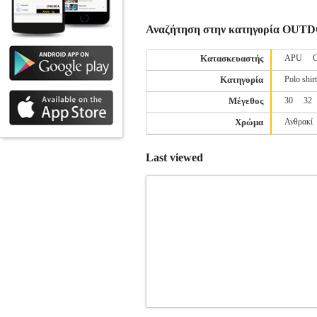
Αναζήτηση στην κατηγορία O
Κατασκευαστής
APU
Κατηγορία
Polo shir
Μέγεθος
30
32
Χρώμα
Ανθρακί
Last viewed
ΖΑΚΕΤΑ ICEPEAK BEEKMAN FL