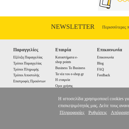
NEWSLETTER
Περισσότερες 
Παραγγελίες
Εταιρία
Επικοινωνία
Εξέλιξη Παραγγελίας
Καταστήματα e-
Επικοινωνία
shop points
Τρόποι Παραγγελίας
Blog
Business To Business
Τρόποι Πληρωμής
FAQ
Τα νέα του e-shop.gr
Τρόποι Αποστολής
Feedback
Η εταιρεία
Επιστροφές Προιόντων
Οροι χρήσης
Cookies
Η ιστοσελίδα χρησιμοποιεί cookies γι
επισκεψιμότητάς μας. Δείτε τους αναν
Πληροφορίες
Ρυθμίσεις
Απόρριψ