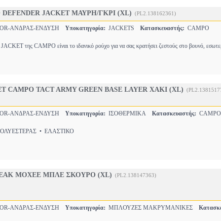
DEFENDER JACKET ΜΑΥΡΗ/ΓΚΡΙ (XL)
(PL2.138162361)
OR-ΑΝΔΡΑΣ-ΕΝΔΥΣΗ
Υποκατηγορία:
JACKETS
Κατασκευαστής:
CAMPO
CKET της CAMPO είναι το ιδανικό ρούχο για να σας κρατήσει ζεστούς στο βουνό, εσωτε
Τ CAMPO TACT ARMY GREEN BASE LAYER ΧΑΚΙ (XL)
(PL2.1381517
OR-ΑΝΔΡΑΣ-ΕΝΔΥΣΗ
Υποκατηγορία:
ΙΣΟΘΕΡΜΙΚΑ
Κατασκευαστής:
CAMPO
ΛΥΕΣΤΕΡΑΣ • ΕΛΑΣΤΙΚΟ
EAK MOXEE ΜΠΛΕ ΣΚΟΥΡΟ (XL)
(PL2.138147363)
OR-ΑΝΔΡΑΣ-ΕΝΔΥΣΗ
Υποκατηγορία:
ΜΠΛΟΥΖΕΣ ΜΑΚΡΥΜΑΝΙΚΕΣ
Κατασκε