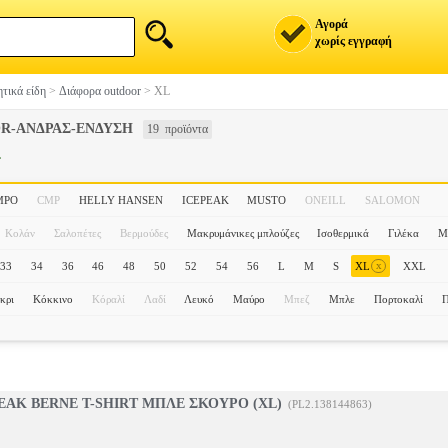
Αγορά
χωρίς εγγραφή
τικά είδη
>
Διάφορα outdoor
>
XL
R-ΑΝΔΡΑΣ-ΕΝΔΥΣΗ
19 προϊόντα
L
MPO
CMP
HELLY HANSEN
ICEPEAK
MUSTO
ONEILL
SALOMON
Κολάν
Σαλοπέτες
Βερμούδες
Μακρυμάνικες μπλούζες
Ισοθερμικά
Γιλέκα
Μ
x
33
34
36
46
48
50
52
54
56
L
M
S
XL
XXL
κρι
Κόκκινο
Κόραλί
Λαδί
Λευκό
Μαύρο
Μπεζ
Μπλε
Πορτοκαλί
Π
AK BERNE T-SHIRT ΜΠΛΕ ΣΚΟΥΡΟ (XL)
(PL2.138144863)