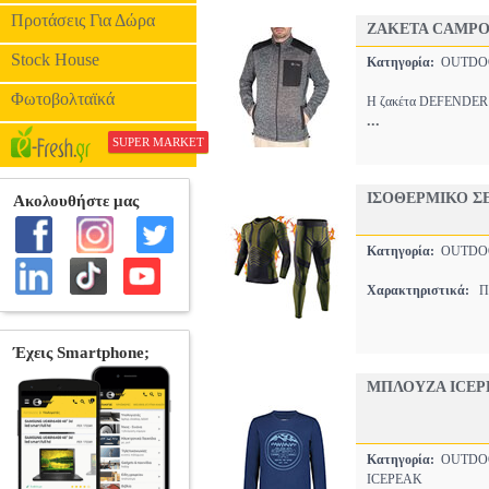
Προτάσεις Για Δώρα
ΖΑΚΕΤΑ CAMPO 
Stock House
Κατηγορία:
OUTDO
Φωτοβολταϊκά
H ζακέτα DEFENDER JA
...
SUPER MARKET
ΙΣΟΘΕΡΜΙΚΟ ΣΕ
Κατηγορία:
OUTDO
Χαρακτηριστικά:
ΠΟ
ΜΠΛΟΥΖΑ ICEP
Κατηγορία:
OUTDO
ICEPEAK