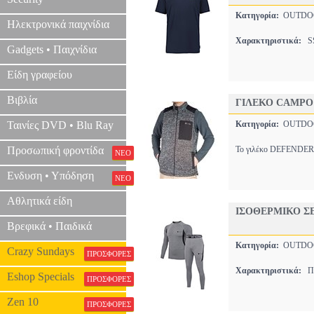
Κατηγορία:
OUTDO
Ηλεκτρονικά παιχνίδια
Χαρακτηριστικά:
SS
Gadgets • Παιχνίδια
Είδη γραφείου
Βιβλία
ΓΙΛΕΚΟ CAMPO 
Ταινίες DVD • Blu Ray
Κατηγορία:
OUTDO
Προσωπική φροντίδα
Το γιλέκο DEFENDER Ve
ΝΕΟ
Ενδυση • Υπόδηση
ΝΕΟ
Αθλητικά είδη
ΙΣΟΘΕΡΜΙΚΟ ΣΕ
Βρεφικά • Παιδικά
Κατηγορία:
OUTDO
Crazy Sundays
ΠΡΟΣΦΟΡΕΣ
Χαρακτηριστικά:
ΠΟ
Eshop Specials
ΠΡΟΣΦΟΡΕΣ
Zen 10
ΠΡΟΣΦΟΡΕΣ