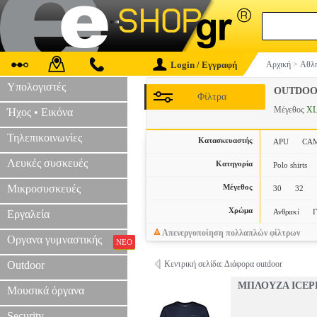
Login / Εγγραφή
Αρχική
>
Αθλη
Υπολογιστές
OUTDOO
Φίλτρα
Μέγεθος
X
Ήχος • Εικόνα
Τηλεπικοινωνίες
Κατασκευαστής
APU
CA
Λευκές συσκευές
Κατηγορία
Polo shirts
Μικροσυσκευές
Μέγεθος
30
32
Χρώμα
Ανθρακί
Γ
Εργαλεία
Απενεργοποίηση πολλαπλών φίλτρων
Οργανα γυμναστικής
ΝΕΟ
Outdoor
Κεντρική σελίδα: Διάφορα outdoor
ΜΠΛΟΥΖΑ ICEPE
Μουσικά όργανα
Security