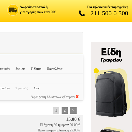
Δωρεάν αποστολή
Για τηλεφωνικές παραγγελίες
211 500 0 500
για αγορές άνω των 90€
πουφάν
Jackets
T-Shirts
Παντελόνια
ράσινο
Τιρκουάζ
Χακί
Αφαίρεση όλων των φίλτρων
1
2
>
15.00 €
Ελάχιστη 30 ημερών 20.00 €
Προτεινόμενη λιανική 25.00 €