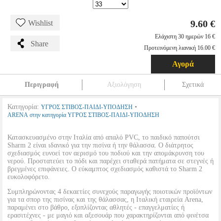
9.60 €
Wishlist
Ελάχιστη 30 ημερών 16 €
Share
Προτεινόμενη λιανική 16.00 €
Αγορά
Περιγραφή
Αξιολόγηση
Σχετικά
Κατηγορία:
•
ΥΓΡΟΣ ΣΤΙΒΟΣ-ΠΑΙΔΙ-ΥΠΟΔΗΣΗ
ARENA στην κατηγορία ΥΓΡΟΣ ΣΤΙΒΟΣ-ΠΑΙΔΙ-ΥΠΟΔΗΣΗ
Κατασκευασμένο στην Ιταλία από απαλό PVC, το παιδικό παπούτσι
Sharm 2 είναι ιδανικό για την πισίνα ή την θάλασσα. Ο διάτρητος
σχεδιασμός ευνοεί τον αερισμό του ποδιού και την απομάκρυνση του
νερού. Προστατεύει το πόδι και παρέχει σταθερά πατήματα σε στεγνές ή
βρεγμένες επιφάνειες. Ο εύκαμπτος σχεδιασμός καθιστά το Sharm 2
ευκολοφόρετο.
Συμπληρώνοντας 4 δεκαετίες συνεχούς παραγωγής ποιοτικών προϊόντων
για τα σπορ της πισίνας και της θάλασσας, η Ιταλική εταιρεία Arena,
παραμένει στο βάθρο, εξοπλίζοντας αθλητές - επαγγελματίες ή
ερασιτέχνες - με μαγιό και αξεσουάρ που χαρακτηρίζονται από φινέτσα