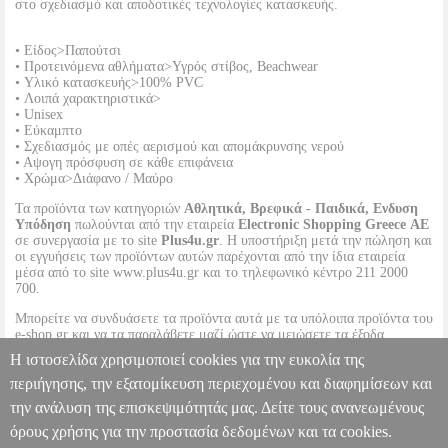
στο σχεδιασμό και αποδοτικές τεχνολογίες κατασκευής.
• Είδος>Παπούτσι
• Προτεινόμενα αθλήματα>Υγρός στίβος, Beachwear
• Υλικό κατασκευής>100% PVC
• Λοιπά χαρακτηριστικά>
• Unisex
• Εύκαμπτο
• Σχεδιασμός με οπές αερισμού και απομάκρυνσης νερού
• Αψογη πρόσφυση σε κάθε επιφάνεια
• Χρώμα>Διάφανο / Μαύρο
Τα προϊόντα των κατηγοριών
Αθλητικά, Βρεφικά - Παιδικά, Ενδυση
Υπόδηση
πωλούνται από την εταιρεία
Electronic Shopping Greece ΑΕ
σε συνεργασία με το site
Plus4u.gr
. Η υποστήριξη μετά την πώληση και
οι εγγυήσεις των προϊόντων αυτών παρέχονται από την ίδια εταιρεία
μέσα από το site www.plus4u.gr και το τηλεφωνικό κέντρο 211 2000
700.
Μπορείτε να συνδυάσετε τα προϊόντα αυτά με τα υπόλοιπα προϊόντα του
e-shop.gr και να τα παραλάβετε μαζί ώστε να μειώσετε τα έξοδα
αποστολής. Μπορείτε επίσης να παραλάβετε από οποιοδήποτε eshop
Η ιστοσελίδα χρησιμοποιεί cookies για την ευκολία της
point με μηδενικά έξοδα αποστολής ανεξαρτήτως ύψους παραγγελίας!
περιήγησης, την εξατομίκευση περιεχομένου και διαφημίσεων και
την ανάλυση της επισκεψιμότητάς μας. Δείτε τους ανανεωμένους
ΥΠΟΔΗΜΑ ARENA SHARM 2 JUNIOR POLYBAG ΔΙΑΦΑΝΟ
(33)
PL2.138112835
PL2.138112835
ARENA
ARENA
ΥΓΡΟΣ
όρους χρήσης για την προστασία δεδομένων και τα cookies.