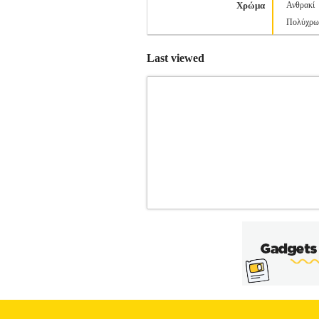
Χρώμα
Ανθρακί
Πολύχρω
Last viewed
ΥΠΝΟΣΑΚΟΣ ESCAPE PEAK QUEE
ΓΥΝΑΙΚΑ-ΑΞΕΣΟΥΑΡ
Κατηγορί
ΑΞΕΣΟΥΑΡ Διπλός υπνόσακος από την Es
ή για παιδιά. • Μήκος: 220 cm• Πλάτος:
Hollow Fiber 200 gr• Θερμοκρα
Είδος>Υπνόσακος• Προτεινόμενα αθλή
Polyester Hollow Fiber 200 gr• Διαστά
Διαστάσεις σάκου μεταφοράς: 24 x 47 c
εταιρεία Electronic Shopping Greece ΑΕ 