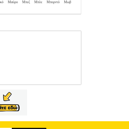
κό
Μαύρο
Μπεζ
Μπλε
Μπορντό
Μωβ
4
ESCAPE
ESCAPE
OUTDOOR-ΑΝΔΡΑΣ-
ατηγορία OUTDOOR-ΑΝΔΡΑΣ-ΓΥΝΑΙΚΑ-
 άνεσης. Μία πολύ καλή επιλογή για ζευγάρια
 190T• Φόδρα: Polycotton• Μόνωση με Polyester
άσεις σάκου μεταφοράς: 24 x 47 cm •
yester 190T• Φόδρα: Polycotton• Μόνωση με
ία: 0 έως 20oC• Μέγιστο ύψος χρήστη: 210 cm•
- Παιδικά, Ενδυση Υπόδηση πωλούνται από την
αι οι εγγυήσεις των προϊόντων αυτών παρέχονται