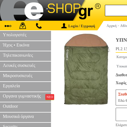
Login / Εγγραφή
Αρχική
>
Αθλη
Υπολογιστές
ΥΠΝ
Ήχος • Εικόνα
PL2.1
Τηλεπικοινωνίες
Κατηγο
Λευκές συσκευές
Υποκατ
Διαθε
Μικροσυσκευές
Χωρίς 
Εργαλεία
Σταθ
Οργανα γυμναστικής
ΝΕΟ
Εδώ θ
Outdoor
Μουσικά όργανα
Ελάχιστ
Security