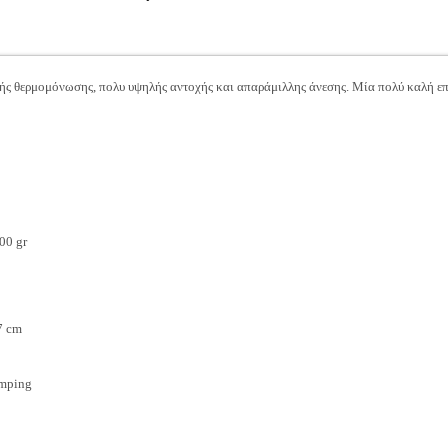
ς θερμομόνωσης, πολυ υψηλής αντοχής και απαράμιλλης άνεσης. Μία πολύ καλή επιλ
00 gr
7 cm
amping