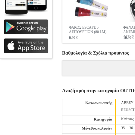
ΦΑΚΟΣ ESCAPE 5
ΦΑΝΑΡ
ΛΕΙΤΟΥΡΓΙΩΝ (80 LM)
ΑΝΕΜΙ
AEROL
6.90 €
10.90 €
Βαθμολογία & Σχόλια προιόντος
Αναζήτηση στην κατηγορία O
Κατασκευαστής
ABBEY
REUSC
Κατηγορία
Κάλτσες
Μέγεθος καλτσών
35
36