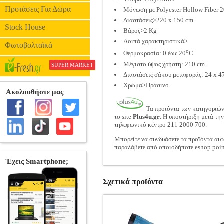
Προτάσεις Για Δώρα
Μόνωση με Polyester Hollow Fiber 2
Διαστάσεις>220 x 150 cm
Stock House
Βάρος>2 Kg
Λοιπά χαρακτηριστικά>
Φωτοβολταϊκά
o
Θερμοκρασία: 0 έως 20
C
Μέγιστο ύψος χρήστη: 210 cm
SUPER MARKET
Διαστάσεις σάκου μεταφοράς: 24 x 4
Χρώμα>Πράσινο
Τα προϊόντα των κατηγοριώ
το site
Plus4u.gr
. Η υποστήριξη μετά τη
τηλεφωνικό κέντρο 211 2000 700.
Μπορείτε να συνδυάσετε τα προϊόντα αυτ
παραλάβετε από οποιοδήποτε eshop poin
Σχετικά προϊόντα