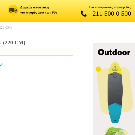
Δωρεάν αποστολή
Για τηλεφωνικές παραγγελίες
211 500 0 500
για αγορές άνω των 90€
220 CM)
(220 CM)
ΑΡ