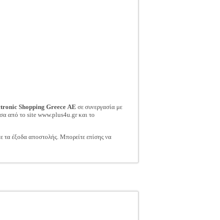
ctronic Shopping Greece ΑΕ
σε συνεργασία με
σα από το site www.plus4u.gr και το
τε τα έξοδα αποστολής. Μπορείτε επίσης να