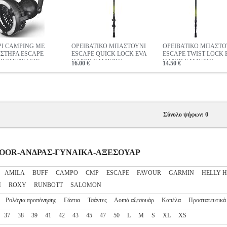
Ι CAMPING ΜΕ
ΟΡΕΙΒΑΤΙΚΟ ΜΠΑΣΤΟΥΝΙ
ΟΡΕΙΒΑΤΙΚΟ ΜΠΑΣΤΟ
ΣΤΗΡΑ ESCAPE
ESCAPE QUICK LOCK EVA
ESCAPE TWIST LOCK 
IGHT (18 LED)
HANDLE ΜΑΥΡΟ/
HANDLE ΜΑΥΡΟ/
16.00 €
14.50 €
ΠΡΑΣΙΝΟ (135 CM)
ΠΡΑΣΙΝΟ (135 CM)
Σύνολο ψήφων: 0
UTDOOR-ΑΝΔΡΑΣ-ΓΥΝΑΙΚΑ-ΑΞΕΣΟΥΑΡ
AMILA
BUFF
CAMPO
CMP
ESCAPE
FAVOUR
GARMIN
HELLY 
H
ROXY
RUNBOTT
SALOMON
Ρολόγια προπόνησης
Γάντια
Τσάντες
Λοιπά αξεσουάρ
Καπέλα
Προστατευτικά
37
38
39
41
42
43
45
47
50
L
M
S
XL
XS