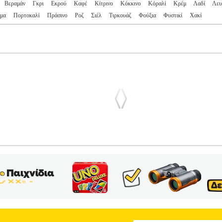
Βεραμάν
Γκρι
Εκρού
Καφέ
Κίτρινο
Κόκκινο
Κόραλί
Κρέμ
Λαδί
Λευ
μα
Πορτοκαλί
Πράσινο
Ροζ
Σιέλ
Τιρκουάζ
Φούξια
Φυστικί
Χακί
N FOREST ΠΡΑΣΙΝΟΣ (220 CM)
PL2.138160884
PL2.13816088
α: OUTDOOR-ΑΝΔΡΑΣ-ΓΥΝΑΙΚΑ-ΑΞΕΣΟΥΑΡ •ESCAPE στην κ
cape, υψηλής θερμομόνωσης, πολυ υψηλής αντοχής και απαράμιλλης
 150 cm• Σχήματος "L"• Μέγεθος: Queen• Εξωτερικό υλικό: Polyester
σία: 0 έως 20oC• Μέγιστο ύψος χρήστη: 210 cm• Βάρος: 2 Kg• Διαστ
ματα>Outdoor, camping• Υλικό κατασκευής>• Εξωτερικό υλικό: Pol
σεις>220 x 150 cm• Βάρος>2 Kg• Λοιπά χαρακτηριστικά>• Θερμοκρασ
m• Χρώμα>Πράσινο Τα προϊόντα των κατηγοριών Αθλητικά, Βρεφικά 
σε συνεργασία με το site Plus4u.gr. Η υποστήριξη μετά την πώληση κ