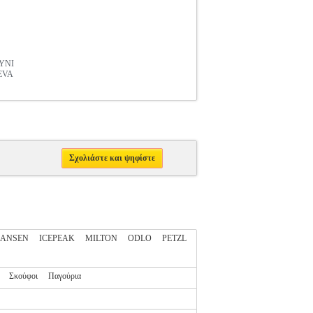
ΥΝΙ
EVA
Σχολιάστε και ψηφίστε
HANSEN
ICEPEAK
MILTON
ODLO
PETZL
Σκούφοι
Παγούρια