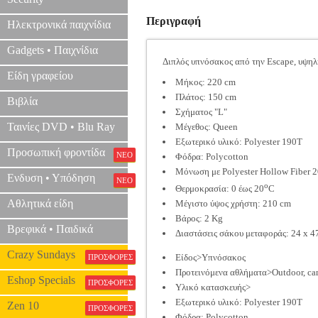
Περιγραφή
Ηλεκτρονικά παιχνίδια
Gadgets • Παιχνίδια
Διπλός υπνόσακος από την Escape, υψηλή
Είδη γραφείου
Μήκος: 220 cm
Πλάτος: 150 cm
Βιβλία
Σχήματος "L"
Ταινίες DVD • Blu Ray
Μέγεθος: Queen
Εξωτερικό υλικό: Polyester 190T
Προσωπική φροντίδα
ΝΕΟ
Φόδρα: Polycotton
Μόνωση με Polyester Hollow Fiber 2
Ενδυση • Υπόδηση
ΝΕΟ
o
Θερμοκρασία: 0 έως 20
C
Αθλητικά είδη
Μέγιστο ύψος χρήστη: 210 cm
Βάρος: 2 Kg
Βρεφικά • Παιδικά
Διαστάσεις σάκου μεταφοράς: 24 x 4
Crazy Sundays
Είδος>Υπνόσακος
ΠΡΟΣΦΟΡΕΣ
Προτεινόμενα αθλήματα>Outdoor, c
Eshop Specials
ΠΡΟΣΦΟΡΕΣ
Υλικό κατασκευής>
Εξωτερικό υλικό: Polyester 190T
Zen 10
ΠΡΟΣΦΟΡΕΣ
Φόδρα: Polycotton