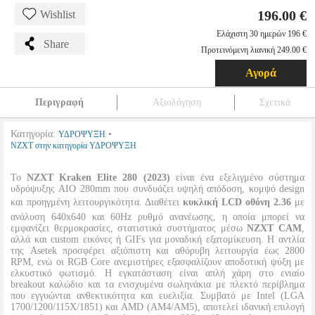
196.00 €
Wishlist
Ελάχιστη 30 ημερών 196 €
Share
Προτεινόμενη λιανική 249.00 €
Αγορά
Περιγραφή
Αξιολόγηση
Σχετικά
Κατηγορία:
•
ΥΔΡΟΨΥΞΗ
NZXT στην κατηγορία ΥΔΡΟΨΥΞΗ
Το
NZXT Kraken Elite 280 (2023)
είναι ένα εξελιγμένο σύστημα
υδρόψυξης AIO 280mm που συνδυάζει υψηλή απόδοση, κομψό design
και προηγμένη λειτουργικότητα. Διαθέτει
κυκλική LCD οθόνη 2.36
με
ανάλυση 640x640 και 60Hz ρυθμό ανανέωσης, η οποία μπορεί να
εμφανίζει θερμοκρασίες, στατιστικά συστήματος μέσω
NZXT CAM
,
αλλά και custom εικόνες ή GIFs για μοναδική εξατομίκευση. Η αντλία
της Asetek προσφέρει αξιόπιστη και αθόρυβη λειτουργία έως 2800
RPM, ενώ οι RGB Core ανεμιστήρες εξασφαλίζουν αποδοτική ψύξη με
ελκυστικό φωτισμό. Η εγκατάσταση είναι απλή χάρη στο ενιαίο
breakout καλώδιο και τα ενισχυμένα σωληνάκια με πλεκτό περίβλημα
που εγγυώνται ανθεκτικότητα και ευελιξία. Συμβατό με Intel (LGA
1700/1200/115X/1851) και AMD (AM4/AM5), αποτελεί ιδανική επιλογή