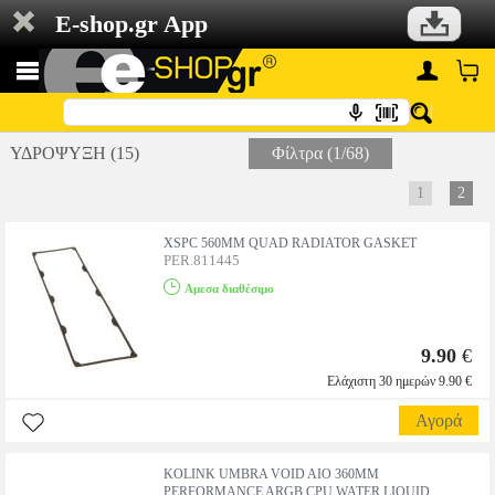
E-shop.gr App
ΥΔΡΟΨΥΞΗ (15)
Φίλτρα (1/68)
1
2
XSPC 560MM QUAD RADIATOR GASKET
PER.811445
Αμεσα διαθέσιμο
9.90
€
Ελάχιστη 30 ημερών 9.90 €
Αγορά
KOLINK UMBRA VOID AIO 360MM
PERFORMANCE ARGB CPU WATER LIQUID