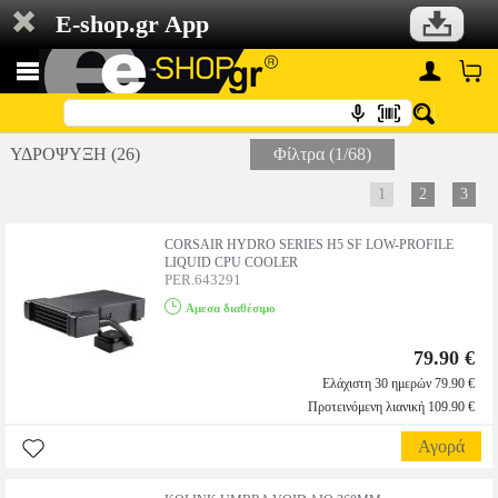
E-shop.gr App
ΥΔΡΟΨΥΞΗ (26)
Φίλτρα (1/68)
1
2
3
CORSAIR HYDRO SERIES H5 SF LOW-PROFILE
LIQUID CPU COOLER
PER.643291
Αμεσα διαθέσιμο
79.90 €
Ελάχιστη 30 ημερών 79.90 €
Προτεινόμενη λιανική 109.90 €
Αγορά