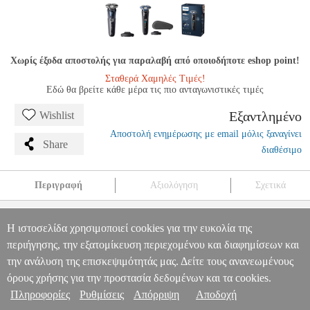
Χωρίς έξοδα αποστολής για παραλαβή από οποιοδήποτε eshop point!
Σταθερά Χαμηλές Τιμές!
Εδώ θα βρείτε κάθε μέρα τις πιο ανταγωνιστικές τιμές
Εξαντλημένο
Wishlist
Αποστολή ενημέρωσης με email μόλις ξαναγίνει
Share
διαθέσιμο
Περιγραφή
Αξιολόγηση
Σχετικά
ΞΥΡΙΣΤΙΚΗ ΜΗΧΑΝΗ PHILIPS SHAVER SERIES 7000 WET
AND DRY S7886/35
HAP.172101
HAP.172101
PHILIPS
PHILIPS
Η ιστοσελίδα χρησιμοποιεί cookies για την ευκολία της
ΞΥΡΙΣΤΙΚΕΣ ΜΗΧΑΝΕΣ
ΞΥΡΙΣΤΙΚΗ ΜΗΧΑΝΗ PHILIPS
περιήγησης, την εξατομίκευση περιεχομένου και διαφημίσεων και
Πληροφορίες & Υπηρεσίες >
SHAVER SERIES 7000 WET AND DRY S7886/35
την ανάλυση της επισκεψιμότητάς μας. Δείτε τους ανανεωμένους
0
όρους χρήσης για την προστασία δεδομένων και τα cookies.
Πληροφορίες
Ρυθμίσεις
Απόρριψη
Αποδοχή