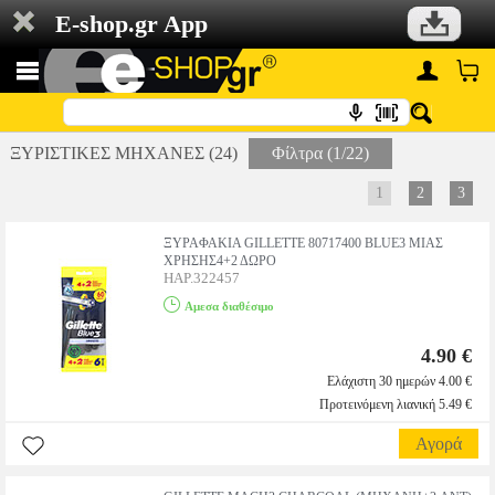
E-shop.gr App
ΞΥΡΙΣΤΙΚΕΣ ΜΗΧΑΝΕΣ (24)
Φίλτρα (1/22)
1
2
3
ΞΥΡΑΦΑΚΙΑ GILLETTE 80717400 BLUE3 ΜΙΑΣ
ΧΡΗΣΗΣ4+2 ΔΩΡΟ
HAP.322457
Αμεσα διαθέσιμο
4.90 €
Ελάχιστη 30 ημερών 4.00 €
Προτεινόμενη λιανική 5.49 €
Αγορά