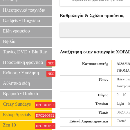
Ηλεκτρονικά παιχνίδια
Βαθμολογία & Σχόλια προιόντος
Gadgets • Παιχνίδια
Είδη γραφείου
Βιβλία
Ταινίες DVD • Blu Ray
Αναζήτηση στην κατηγορία ΧΟΡΔ
Προσωπική φροντίδα
ΝΕΟ
Κατασκευαστής
ADAMA
THOMA
Ενδυση • Υπόδηση
ΝΕΟ
Τύπος
Ηλεκτρικ
Αθλητικά είδη
Κοντραμ
Βρεφικά • Παιδικά
Πάχος
9
10
Crazy Sundays
Tension
Light
ΠΡΟΣΦΟΡΕΣ
Υλικό
80/20 Br
Eshop Specials
ΠΡΟΣΦΟΡΕΣ
Ειδικά Χαρακτηριστικά
Coated
Zen 10
ΠΡΟΣΦΟΡΕΣ