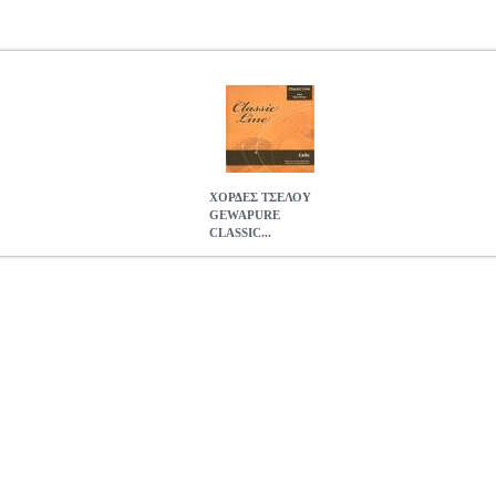
ΧΟΡΔΕΣ ΤΣΕΛΟΥ
GEWAPURE
CLASSIC...
IC LINE 1/8
MSC.000410
MSC.000410
GEWA
GEWA
ΧΟΡΔΕΣ
ς πυρήνας με νίκελ περιέλιξη, φλάτ • Μεσαίο διαμέτρημα • Χορδές 
GEWAPURE CLASSIC LINE 1/8
0