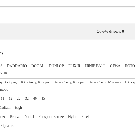
Σύνολο ψήφων: 0
ΕΣ
S
DADDARIO
DOGAL
DUNLOP
ELIXIR
ERNIE BALL
GEWA
ROT
STIK
ής Κιθάρας
Κλασσικής Κιθάρας
Ακουστικής Κιθάρας
Ακουστικού Μπάσου
Ηλεκτ
πάσου
11
12
22
32
40
45
Medium
High
onze
Bronze
Nickel
Phosphor Bronze
Nylon
Steel
Signature