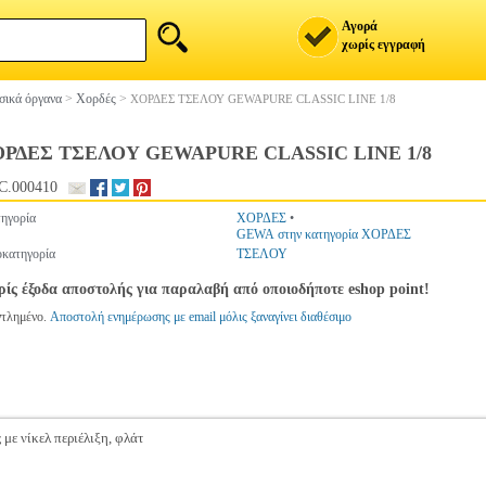
Αγορά
χωρίς εγγραφή
ικά όργανα
>
Χορδές
>
ΧΟΡΔΕΣ ΤΣΕΛΟΥ GEWAPURE CLASSIC LINE 1/8
ΡΔΕΣ ΤΣΕΛΟΥ GEWAPURE CLASSIC LINE 1/8
C.000410
ηγορία
ΧΟΡΔΕΣ
•
GEWA στην κατηγορία ΧΟΡΔΕΣ
κατηγορία
ΤΣΕΛΟΥ
ίς έξοδα αποστολής για παραλαβή από οποιοδήποτε eshop point!
ντλημένο.
Αποστολή ενημέρωσης με email μόλις ξαναγίνει διαθέσιμο
 με νίκελ περιέλιξη, φλάτ