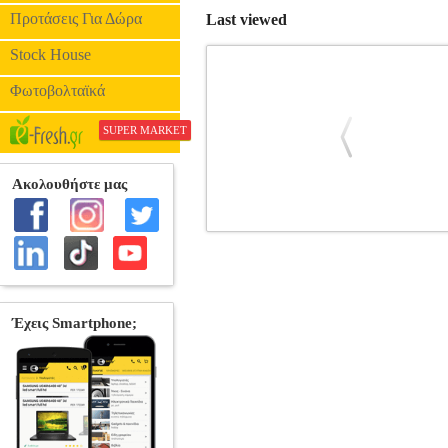
Προτάσεις Για Δώρα
Last viewed
Stock House
Φωτοβολταϊκά
SUPER MARKET
ΧΟΡΔΕΣ ΤΣΕΛΟΥ GEWAPURE CLASS
ΧΟΡΔΕΣ • Σετ χορδές τσέλου, ατσάλινο