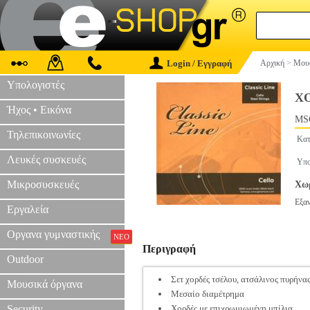
Login / Εγγραφή
Αρχική
>
Μουσ
Υπολογιστές
ΧΟ
Ήχος • Εικόνα
MS
Τηλεπικοινωνίες
Κατ
Λευκές συσκευές
Υπο
Μικροσυσκευές
Χωρ
Εξα
Εργαλεία
Οργανα γυμναστικής
ΝΕΟ
Περιγραφή
Outdoor
Σετ χορδές τσέλου, ατσάλινος πυρήνας
Μουσικά όργανα
Μεσαίο διαμέτρημα
Security
Χορδές με επιχρωμιωμένη μπίλια