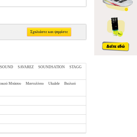
Σχολιάστε και ψηφίστε
OSOUND
SAVAREZ
SOUNDSATION
STAGG
ρικού Μπάσου
Μαντολίνου
Ukulele
Βιολιού