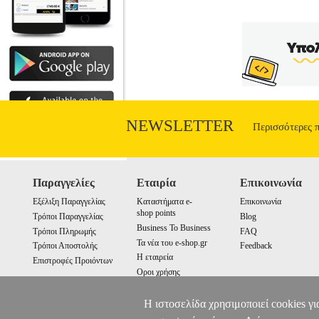
NEWSLETTER
Περισσότερες 
Παραγγελίες
Εταιρία
Επικοινωνία
Εξέλιξη Παραγγελίας
Καταστήματα e-
Επικοινωνία
shop points
Τρόποι Παραγγελίας
Blog
Business To Business
Τρόποι Πληρωμής
FAQ
Τα νέα του e-shop.gr
Τρόποι Αποστολής
Feedback
Η εταιρεία
Επιστροφές Προιόντων
Οροι χρήσης
Cookies
Η ιστοσελίδα χρησιμοποιεί cookies γι