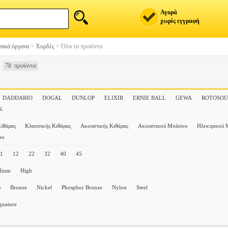
Αγορά
χωρίς εγγραφή
ικά όργανα
>
Χορδές
>
Όλα τα προϊόντα
78 προϊόντα
DADDARIO
DOGAL
DUNLOP
ELIXIR
ERNIE BALL
GEWA
ROTOSO
K
ιθάρας
Κλασσικής Κιθάρας
Ακουστικής Κιθάρας
Ακουστικού Μπάσου
Ηλεκτρικού
ου
11
12
22
32
40
45
dium
High
e
Bronze
Nickel
Phosphor Bronze
Nylon
Steel
gnature