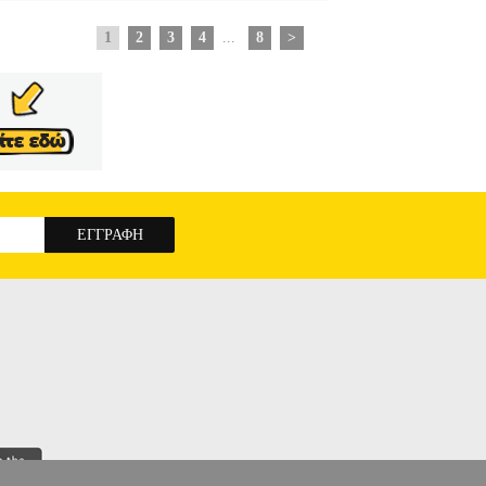
1
2
3
4
...
8
>