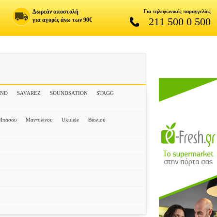
Δωρεάν αποστολή
Για τηλεφωνικές παραγγελίες
211 500 0 500
για αγορές άνω των 90€
UND
SAVAREZ
SOUNDSATION
STAGG
 Μπάσου
Μαντολίνου
Ukulele
Βιολιού