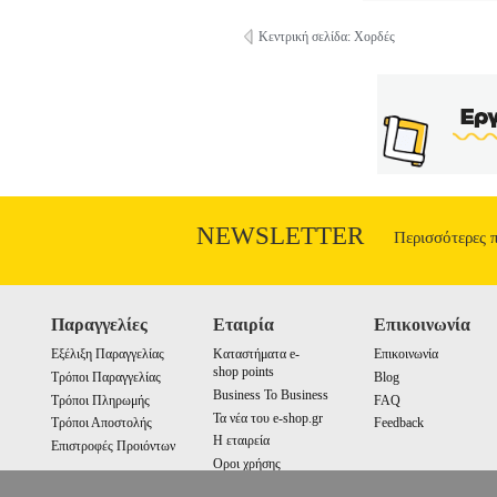
Κεντρική σελίδα: Χορδές
NEWSLETTER
Περισσότερες 
Παραγγελίες
Εταιρία
Επικοινωνία
Εξέλιξη Παραγγελίας
Καταστήματα e-
Επικοινωνία
shop points
Τρόποι Παραγγελίας
Blog
Business To Business
Τρόποι Πληρωμής
FAQ
Τα νέα του e-shop.gr
Τρόποι Αποστολής
Feedback
Η εταιρεία
Επιστροφές Προιόντων
Οροι χρήσης
Cookies