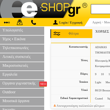
Login / Εγγραφή
Αρχική
>
Μουσ
Υπολογιστές
ΧΟΡΔΕΣ
Φίλτρα
Ήχος • Εικόνα
Κατασκευαστής
Τηλεπικοινωνίες
ADAMAS
THOMASTI
Λευκές συσκευές
Τύπος
Ηλεκτρικής Κ
Μικροσυσκευές
Κοντραμπάσ
Εργαλεία
Πάχος
9
10
Tension
Light
Me
Οργανα γυμναστικής
ΝΕΟ
Υλικό
80/20 Bronz
Outdoor
Ειδικά Χαρακτηριστικά
Coated
Si
Μουσικά όργανα
Απενεργοποίηση πολλαπλών φίλτρων
Security