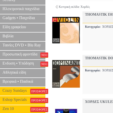
Κεντρική σελίδα: Χορδές
Ηλεκτρονικά παιχνίδια
THOMASTIK E01
Gadgets • Παιχνίδια
Είδη γραφείου
Κατηγορία:
ΧΟΡΔ
Βιβλία
Ταινίες DVD • Blu Ray
Προσωπική φροντίδα
ΝΕΟ
THOMASTIK DO
Ενδυση • Υπόδηση
ΝΕΟ
Κατηγορία:
ΧΟΡΔ
Αθλητικά είδη
Βρεφικά • Παιδικά
Crazy Sundays
ΠΡΟΣΦΟΡΕΣ
Eshop Specials
ΠΡΟΣΦΟΡΕΣ
ΧΟΡΔΕΣ UKULEL
Zen 10
ΠΡΟΣΦΟΡΕΣ