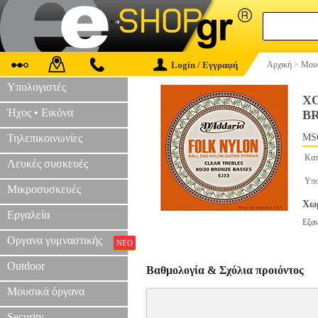
Login / Εγγραφή
Αρχική
>
Μουσ
Υπολογιστές
ΧΟ
Ήχος • Εικόνα
B
Τηλεπικοινωνίες
MS
Κατ
Λευκές συσκευές
Υπο
Μικροσυσκευές
Χωρ
Εργαλεία
Εξα
Οργανα γυμναστικής
ΝΕΟ
Outdoor
Βαθμολογία & Σχόλια προιόντος
Μουσικά όργανα
Security