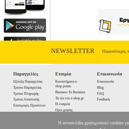
NEWSLETTER
Περισσότερες 
Παραγγελίες
Εταιρία
Επικοινωνία
Εξέλιξη Παραγγελίας
Καταστήματα e-
Επικοινωνία
shop points
Τρόποι Παραγγελίας
Blog
Business To Business
Τρόποι Πληρωμής
FAQ
Τα νέα του e-shop.gr
Τρόποι Αποστολής
Feedback
Η εταιρεία
Επιστροφές Προιόντων
Οροι χρήσης
Cookies
Η ιστοσελίδα χρησιμοποιεί cookies γι