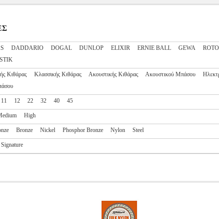
ΕΣ
S
DADDARIO
DOGAL
DUNLOP
ELIXIR
ERNIE BALL
GEWA
ROT
STIK
ής Κιθάρας
Κλασσικής Κιθάρας
Ακουστικής Κιθάρας
Ακουστικού Μπάσου
Ηλεκτ
πάσου
11
12
22
32
40
45
Medium
High
onze
Bronze
Nickel
Phosphor Bronze
Nylon
Steel
Signature