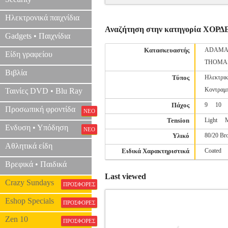
Ηλεκτρονικά παιχνίδια
Αναζήτηση στην κατηγορία ΧΟΡΔ
Gadgets • Παιχνίδια
Κατασκευαστής
ADAMA
Είδη γραφείου
THOMA
Βιβλία
Τύπος
Ηλεκτρικ
Κοντραμ
Ταινίες DVD • Blu Ray
Πάχος
9
10
Προσωπική φροντίδα
ΝΕΟ
Tension
Light
Ενδυση • Υπόδηση
ΝΕΟ
Υλικό
80/20 Br
Αθλητικά είδη
Ειδικά Χαρακτηριστικά
Coated
Βρεφικά • Παιδικά
Last viewed
Crazy Sundays
ΠΡΟΣΦΟΡΕΣ
Eshop Specials
ΠΡΟΣΦΟΡΕΣ
Zen 10
ΠΡΟΣΦΟΡΕΣ