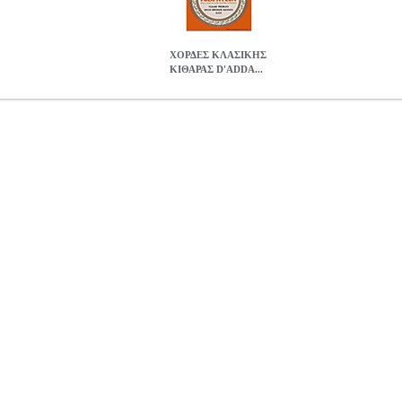
ΧΟΡΔΕΣ ΚΛΑΣΙΚΗΣ
ΚΙΘΑΡΑΣ D'ADDA...
ARIO EJ-33 BALL END FOLK NYLON 80/20 BRONZE
MSC.00
 ΚΛΑΣΙΚΗΣ ΚΙΘΑΡΑΣ D'ADDARIO EJ-33 BALL END FOLK 
0