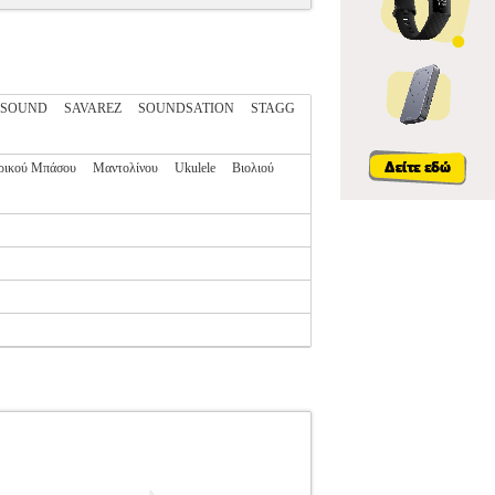
OSOUND
SAVAREZ
SOUNDSATION
STAGG
ρικού Μπάσου
Μαντολίνου
Ukulele
Βιολιού