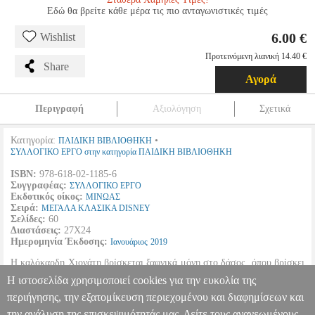
Εδώ θα βρείτε κάθε μέρα τις πιο ανταγωνιστικές τιμές
6.00 €
Wishlist
Προτεινόμενη λιανική 14.40 €
Share
Αγορά
Περιγραφή
Αξιολόγηση
Σχετικά
Κατηγορία:
•
ΠΑΙΔΙΚΗ ΒΙΒΛΙΟΘΗΚΗ
ΣΥΛΛΟΓΙΚΟ ΕΡΓΟ στην κατηγορία ΠΑΙΔΙΚΗ ΒΙΒΛΙΟΘΗΚΗ
ISBN:
978-618-02-1185-6
Συγγραφέας:
ΣΥΛΛΟΓΙΚΟ ΕΡΓΟ
Εκδοτικός οίκος:
ΜΙΝΩΑΣ
Σειρά:
ΜΕΓΑΛΑ ΚΛΑΣΙΚΑ DISNEY
Σελίδες:
60
Διαστάσεις:
27Χ24
Ημερομηνία Έκδοσης:
Ιανουάριος
2019
Η καλόκαρδη Χιονάτη βρίσκεται ξαφνικά μόνη στο δάσος, όπου βρίσκει
ένα ασφαλές σπιτικό και επτά στοργικούς φίλους. Θα μπορέσουν να την
Η ιστοσελίδα χρησιμοποιεί cookies για την ευκολία της
προφυλάξουν από το κακό που παραμονεύει;
περιήγησης, την εξατομίκευση περιεχομένου και διαφημίσεων και
την ανάλυση της επισκεψιμότητάς μας. Δείτε τους ανανεωμένους