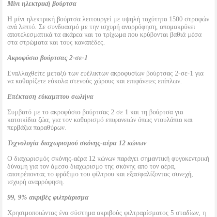
Μίνι ηλεκτρική βούρτσα
Η μίνι ηλεκτρική βούρτσα λειτουργεί με υψηλή ταχύτητα 1500 στροφών
ανά λεπτό. Σε συνδυασμό με την ισχυρή αναρρόφηση, απομακρύνει
αποτελεσματικά τα ακάρεα και το τρίχωμα που κρύβονται βαθιά μέσα
στα στρώματα και τους καναπέδες.
Ακροφύσιο βούρτσας 2-σε-1
Εναλλαχθείτε μεταξύ των ευέλικτων ακροφυσίων βούρτσας 2-σε-1 για
να καθαρίζετε εύκολα στενούς χώρους και επιφάνειες επίπλων.
Επέκταση εύκαμπτου σωλήνα
Συμβατό με το ακροφύσιο βούρτσας 2 σε 1 και τη βούρτσα για
κατοικίδια ζώα, για τον καθαρισμό επιφανειών όπως ντουλάπια και
περβάζια παραθύρων.
Τεχνολογία διαχωρισμού σκόνης-αέρα 12 κώνων
Ο διαχωρισμός σκόνης-αέρα 12 κώνων παράγει σημαντική φυγοκεντρική
δύναμη για τον άμεσο διαχωρισμό της σκόνης από τον αέρα,
αποτρέποντας το φράξιμο του φίλτρου και εξασφαλίζοντας συνεχή,
ισχυρή αναρρόφηση.
99, 9% ακριβές φιλτράρισμα
Χρησιμοποιώντας ένα σύστημα ακριβούς φιλτραρίσματος 5 σταδίων, η