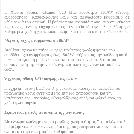
Η Xiaomi Vacuum Cleaner G20 Max προσφέρει 180AW ισχυρής
αναρρόφησης, εξασφαλίζοντας βαθύ και αψεγάδιαστο καθαρισμό σε
κάθε γωνιά του σπιτιού. Η βούρτσα για κατοικίδια απομακρύνει εύκολα
τις τρίχες, ενώ η ευχρηστία της την καθιστά την τέλεια λύση για
καθημερινή χρήση χωρίς κόπο, ακόμη και στις πιο απαιτητικές δουλειές.
Μέγιστη ισχύς αναρρόφησης 180AW
Διαθέτει ισχυρό κινητήρα υψηλής ταχύτητας χωρίς ψήκτρες που
αποδίδει ισχύ αναρρόφησης έως 180AW, αυξάνοντας την απόδοση κατά
20% σε σύγκριση με τον προκάτοχό του, για την αποτελεσματική
απομάκρυνση της επίμονης σκόνης και των τριχών των κατοικίδιων
ζώων.
Έγχρωμη οθόνη LED υψηλής ευκρίνειας
Η έγχρωμη οθόνη LED υψηλής ευκρίνειας παρέχει ενημερώσεις σε
πραγματικό χρόνο σχετικά με το επίπεδο αναρρόφησης και την
κατάσταση της μπαταρίας, εξασφαλίζοντας απλή και φιλική προς το
χρήστη λειτουργία.
Εξαιρετικά μεγάλη αυτονομία της μπαταρίας
Με ενσωματωμένη μπαταρία μεγάλης χωρητικότητας 7 κυψελών και 3
ρυθμιζόμενων επιπέδων αναρρόφησης, σας επιτρέπει να διαχειρίζεστε
άνετα εκτεταμένες εργασίες καθαρισμού.