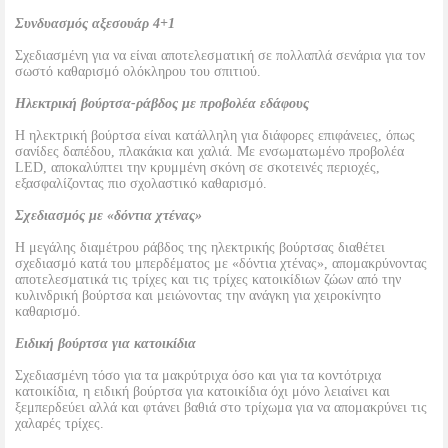
Συνδυασμός αξεσουάρ 4+1
Σχεδιασμένη για να είναι αποτελεσματική σε πολλαπλά σενάρια για τον
σωστό καθαρισμό ολόκληρου του σπιτιού.
Ηλεκτρική βούρτσα-ράβδος με προβολέα εδάφους
Η ηλεκτρική βούρτσα είναι κατάλληλη για διάφορες επιφάνειες, όπως
σανίδες δαπέδου, πλακάκια και χαλιά. Με ενσωματωμένο προβολέα
LED, αποκαλύπτει την κρυμμένη σκόνη σε σκοτεινές περιοχές,
εξασφαλίζοντας πιο σχολαστικό καθαρισμό.
Σχεδιασμός με «δόντια χτένας»
Η μεγάλης διαμέτρου ράβδος της ηλεκτρικής βούρτσας διαθέτει
σχεδιασμό κατά του μπερδέματος με «δόντια χτένας», απομακρύνοντας
αποτελεσματικά τις τρίχες και τις τρίχες κατοικίδιων ζώων από την
κυλινδρική βούρτσα και μειώνοντας την ανάγκη για χειροκίνητο
καθαρισμό.
Ειδική βούρτσα για κατοικίδια
Σχεδιασμένη τόσο για τα μακρύτριχα όσο και για τα κοντότριχα
κατοικίδια, η ειδική βούρτσα για κατοικίδια όχι μόνο λειαίνει και
ξεμπερδεύει αλλά και φτάνει βαθιά στο τρίχωμα για να απομακρύνει τις
χαλαρές τρίχες.