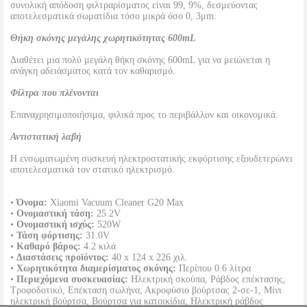
συνολική απόδοση φιλτραρίσματος είναι 99, 9%, δεσμεύοντας
αποτελεσματικά σωματίδια τόσο μικρά όσο 0, 3μm.
Θήκη σκόνης μεγάλης χωρητικότητας 600mL
Διαθέτει μια πολύ μεγάλη θήκη σκόνης 600mL για να μειώνεται η
ανάγκη αδειάσματος κατά τον καθαρισμό.
Φίλτρα που πλένονται
Επαναχρησιμοποιήσιμα, φιλικά προς το περιβάλλον και οικονομικά.
Αντιστατική λαβή
Η ενσωματωμένη συσκευή ηλεκτροστατικής εκφόρτισης εξουδετερώνει
αποτελεσματικά τον στατικό ηλεκτρισμό.
•
Όνομα:
Xiaomi Vacuum Cleaner G20 Max
•
Ονομαστική τάση:
25.2V
•
Ονομαστική ισχύς:
520W
•
Τάση φόρτισης:
31.0V
•
Καθαρό βάρος:
4.2 κιλά
•
Διαστάσεις προϊόντος:
40 x 124 x 226 χιλ.
•
Χωρητικότητα διαμερίσματος σκόνης:
Περίπου 0.6 λίτρα
•
Περιεχόμενα συσκευασίας:
Ηλεκτρική σκούπα, Ράβδος επέκτασης,
Τροφοδοτικό, Επέκταση σωλήνα, Ακροφύσιο βούρτσας 2-σε-1, Μίνι
ηλεκτρική βούρτσα, Βούρτσα για κατοικίδια, Ηλεκτρική ράβδος