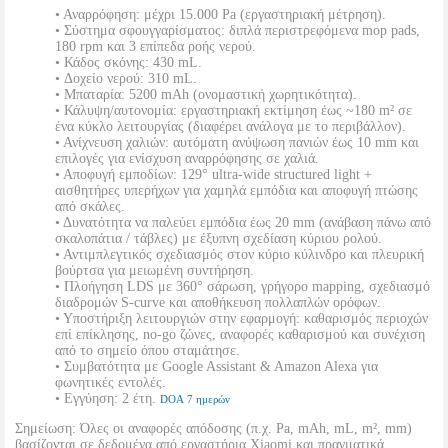
• Αναρρόφηση: μέχρι 15.000 Pa (εργαστηριακή μέτρηση).
• Σύστημα σφουγγαρίσματος: διπλά περιστρεφόμενα mop pads,
180 rpm και 3 επίπεδα ροής νερού.
• Κάδος σκόνης: 430 mL.
• Δοχείο νερού: 310 mL.
• Μπαταρία: 5200 mAh (ονομαστική χωρητικότητα).
• Κάλυψη/αυτονομία: εργαστηριακή εκτίμηση έως ~180 m² σε
ένα κύκλο λειτουργίας (διαφέρει ανάλογα με το περιβάλλον).
• Ανίχνευση χαλιών: αυτόματη ανύψωση πανιών έως 10 mm και
επιλογές για ενίσχυση αναρρόφησης σε χαλιά.
• Αποφυγή εμποδίων: 129° ultra-wide structured light +
αισθητήρες υπερήχων για χαμηλά εμπόδια και αποφυγή πτώσης
από σκάλες.
• Δυνατότητα να παλεύει εμπόδια έως 20 mm (ανάβαση πάνω από
σκαλοπάτια / τάβλες) με έξυπνη σχεδίαση κύριου ρολού.
• Αντιμπλεγτικός σχεδιασμός στον κύριο κύλινδρο και πλευρική
βούρτσα για μειωμένη συντήρηση.
• Πλοήγηση LDS με 360° σάρωση, γρήγορο mapping, σχεδιασμό
διαδρομών S-curve και αποθήκευση πολλαπλών ορόφων.
• Υποστήριξη λειτουργιών στην εφαρμογή: καθαρισμός περιοχών
επί επίκλησης, no-go ζώνες, αναφορές καθαρισμού και συνέχιση
από το σημείο όπου σταμάτησε.
• Συμβατότητα με Google Assistant & Amazon Alexa για
φωνητικές εντολές.
• Εγγύηση: 2 έτη.
DOA 7 ημερών
Σημείωση: Όλες οι αναφορές απόδοσης (π.χ. Pa, mAh, mL, m², mm)
βασίζονται σε δεδομένα από εργαστήρια Xiaomi και πραγματικά