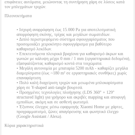
επιφάνειες αυτόματα, μειώνοντας τη συντήρηση χάρη σε λύσεις κατά
τον μπλεγμάτων τριχών.
Πλεονεκτήματα
• Ισχυρή αναρρόφηση έως 15.000 Pa για αποτελεσματική
απορρόφηση σκόνης, τρίχας και μεγάλων σωματιδίων.
• Διπλό περιστρεφόμενο σύστημα σφουγγαρίσματος που
προσομοιάζει χειροκίνητο σφουγγάρισμα για βαθύτερο
καθαρισμό λεκέδων.
• Επεκτεινόμενα πλευρικά βραχίονα για καθαρισμό άκρων και
γωνιών με κάλυψη μέχρι 0 mm / 1 mm (εργαστηριακά δεδομένα),
εξασφαλίζοντας καθαρισμό κοντά στα τοιχώματα.
• Μεγάλη αυτονομία με μπαταρία 5200 mAh - καθαρίζει μεγάλα
διαμερίσματα (έως ~180 m² σε εργαστηριακές συνθήκες) χωρίς
επαναφόρτιση.
• Πολύ καλή διαχείριση τριχών και μειωμένα μπλοκαρίσματα
χάρη σε Y-shaped anti-tangle βουρτσά.
• Προηγμένες τεχνολογίες πλοήγησης (LDS 360° + 129°
structured light) για γρήγορο και ακριβές mapping και αποφυγή
εμποδίων, ακόμη και σε ασθενή φωτισμό.
• Έξυπνος έλεγχος μέσω εφαρμογής Xiaomi Home με χάρτες,
προγραμματισμό, ζώνες απαγόρευσης και φωνητικό έλεγχο
(Google Assistant / Alexa).
Κύρια χαρακτηριστικά