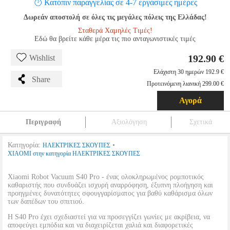
Κατόπιν παραγγελίας σε 4-7 εργάσιμες ημέρες
Δωρεάν αποστολή σε όλες τις μεγάλες πόλεις της Ελλάδας!
Σταθερά Χαμηλές Τιμές!
Εδώ θα βρείτε κάθε μέρα τις πιο ανταγωνιστικές τιμές
192.90 €
Wishlist
Ελάχιστη 30 ημερών 192.9 €
Share
Προτεινόμενη λιανική 299.00 €
Αγορά
Περιγραφή
Αξιολόγηση
Σχετικά
Κατηγορία:
•
ΗΛΕΚΤΡΙΚΕΣ ΣΚΟΥΠΕΣ
XIAOMI στην κατηγορία ΗΛΕΚΤΡΙΚΕΣ ΣΚΟΥΠΕΣ
Xiaomi Robot Vacuum S40 Pro - ένας ολοκληρωμένος ρομποτικός
καθαριστής που συνδυάζει ισχυρή αναρρόφηση, έξυπνη πλοήγηση και
προηγμένες δυνατότητες σφουγγαρίσματος για βαθύ καθάρισμα όλων
των δαπέδων του σπιτιού.
Η S40 Pro έχει σχεδιαστεί για να προσεγγίζει γωνίες με ακρίβεια, να
αποφεύγει εμπόδια και να διαχειρίζεται χαλιά και διαφορετικές