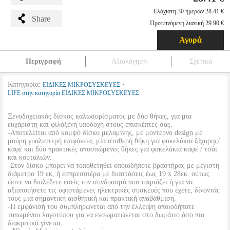
Ελάχιστη 30 ημερών 28.41 €
Share
Προτεινόμενη λιανική 29.90 €
Αγορά
Περιγραφή
Αξιολόγηση
Σχετικά
Κατηγορία:
•
ΕΙΔΙΚΕΣ ΜΙΚΡΟΣΥΣΚΕΥΕΣ
LIFE στην κατηγορία ΕΙΔΙΚΕΣ ΜΙΚΡΟΣΥΣΚΕΥΕΣ
Ξενοδοχειακός δίσκος καλωσορίσματος με δύο θήκες, για μια
ευχάριστη και φιλόξενη υποδοχή στους επισκέπτες σας.
-Αποτελείται από κομψό δίσκο μελαμίνης, με μοντέρνο design με
μαύρη γυαλιστερή επιφάνεια, μία σταθερή θήκη για φακελάκια ζάχαρης/
καφέ και δύο πρακτικές αποσπώμενες θήκες για φακελάκια καφέ / τσάι
και κουταλιών.
-Στον δίσκο μπορεί να τοποθετηθεί οποιοδήποτε βραστήρας με μέγιστη
διάμετρο 19 εκ, ή εσπρεσσιέρα με διαστάσεις έως 19 x 28εκ. ούτως
ώστε να διαλέξετε εσείς τον συνδυασμό που ταιριάζει ή για να
αξιοποιήσετε τις υφιστάμενες ηλεκτρικές συσκευές που έχετε, δίνοντάς
τους μια σημαντική αισθητική και πρακτική αναβάθμιση.
-Η εμφάνισή του συμπληρώνεται από την έλλειψη οποιοδήποτε
τυπωμένου λογοτύπου για να ενσωματώνεται στο δωμάτιο όσο πιο
διακριτικά γίνεται.