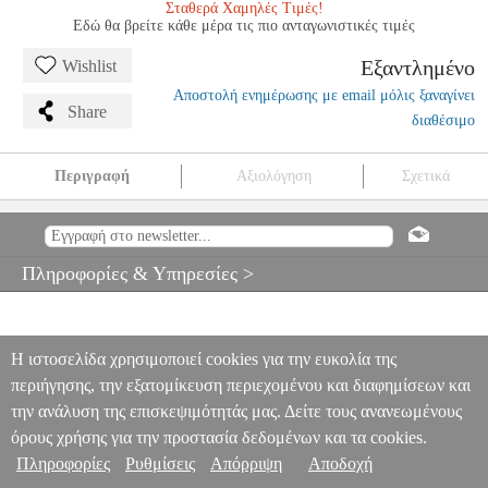
Σταθερά Χαμηλές Τιμές!
Εδώ θα βρείτε κάθε μέρα τις πιο ανταγωνιστικές τιμές
Εξαντλημένο
Wishlist
Αποστολή ενημέρωσης με email μόλις ξαναγίνει
Share
διαθέσιμο
Περιγραφή
Αξιολόγηση
Σχετικά
VGA MSI RTX 5060 GAMING OC 8GB GDDR7 RETAIL
PER.261070
PER.261070
MSI
MSI
ΚΑΡΤΑ ΓΡΑΦΙΚΩΝ
VGA MSI
RTX 5060 GAMING OC 8GB GDDR7 RETAIL
Πληροφορίες & Υπηρεσίες >
0
Η ιστοσελίδα χρησιμοποιεί cookies για την ευκολία της
περιήγησης, την εξατομίκευση περιεχομένου και διαφημίσεων και
την ανάλυση της επισκεψιμότητάς μας. Δείτε τους ανανεωμένους
όρους χρήσης για την προστασία δεδομένων και τα cookies.
Πληροφορίες
Ρυθμίσεις
Απόρριψη
Αποδοχή