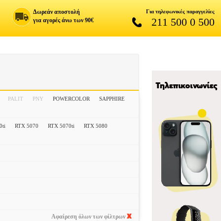
Δωρεάν αποστολή
Για τηλεφωνικές παραγγελίες
211 500 0 500
για αγορές άνω των 90€
PALIT
PNY
POWERCOLOR
SAPPHIRE
0ti
RTX 5070
RTX 5070ti
RTX 5080
Αφαίρεση όλων των φίλτρων