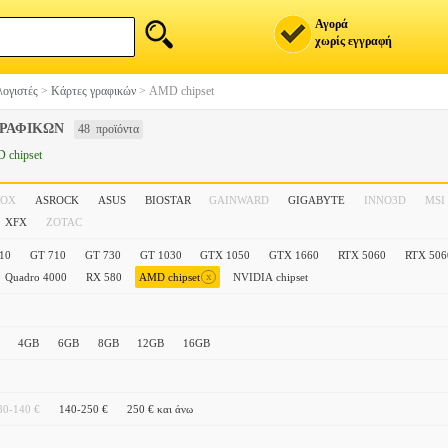
Αγορά
χωρίς εγγραφή
ογιστές
>
Κάρτες γραφικών
>
AMD chipset
ΓΡΑΦΙΚΩΝ
48 προϊόντα
 chipset
FOX
ASROCK
ASUS
BIOSTAR
GAINWARD
GIGABYTE
INNO3D
MSI
XFX
ZOTAC
10
GT 710
GT 730
GT 1030
GTX 1050
GTX 1660
RTX 5060
RTX 506
x
Quadro 4000
RX 580
AMD chipset
NVIDIA chipset
4GB
6GB
8GB
12GB
16GB
80-140 €
140-250 €
250 € και άνω