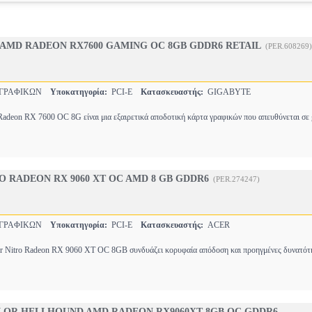
AMD RADEON RX7600 GAMING OC 8GB GDDR6 RETAIL
(PER.608269)
 ΓΡΑΦΙΚΩΝ
Υποκατηγορία:
PCI-E
Κατασκευαστής:
GIGABYTE
n RX 7600 OC 8G είναι μια εξαιρετικά αποδοτική κάρτα γραφικών που απευθύνεται σε 
O RADEON RX 9060 XT OC AMD 8 GB GDDR6
(PER.274247)
 ΓΡΑΦΙΚΩΝ
Υποκατηγορία:
PCI-E
Κατασκευαστής:
ACER
r Nitro Radeon RX 9060 XT OC 8GB συνδυάζει κορυφαία απόδοση και προηγμένες δυνατότη
OR HELLHOUND AMD RADEON RX9060XT 8GB OC GDDR6