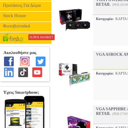
RETAIL
Προτάσεις Για Δώρα
(PER.2610
Stock House
Κατηγορία:
ΚΑΡΤΑ
Φωτοβολταϊκά
SUPER MARKET
VGA ASROCK AM
Κατηγορία:
ΚΑΡΤΑ
VGA SAPPHIRE 
RETAIL
(PER.2759