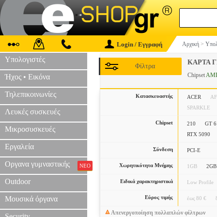
Login / Εγγραφή
Αρχική
>
Υπολ
Υπολογιστές
ΚΑΡΤΑ 
Φίλτρα
Chipset
AMD
Ήχος • Εικόνα
Τηλεπικοινωνίες
Κατασκευαστής
ACER
A
SPARKLE
Λευκές συσκευές
Chipset
210
GT 6
Μικροσυσκευές
RTX 5090
Εργαλεία
Σύνδεση
PCI-E
Οργανα γυμναστικής
Χωρητικότητα Μνήμης
ΝΕΟ
1GB
2GB
Outdoor
Ειδικά χαρακτηριστικά
Low Profile
Εύρος τιμής
Μουσικά όργανα
έως 80 €
Απενεργοποίηση πολλαπλών φίλτρων
Security