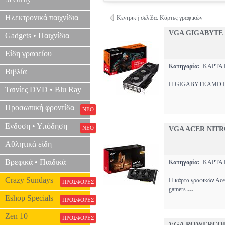
Ηλεκτρονικά παιχνίδια
Κεντρική σελίδα: Κάρτες γραφικών
VGA GIGABYTE 
Gadgets • Παιχνίδια
Είδη γραφείου
Κατηγορία:
ΚΑΡΤΑ
Βιβλία
Η GIGABYTE AMD Radeo
Ταινίες DVD • Blu Ray
Προσωπική φροντίδα
ΝΕΟ
Ενδυση • Υπόδηση
ΝΕΟ
VGA ACER NITR
Αθλητικά είδη
Βρεφικά • Παιδικά
Κατηγορία:
ΚΑΡΤΑ
Crazy Sundays
Η κάρτα γραφικών Ace
ΠΡΟΣΦΟΡΕΣ
...
gamers
Eshop Specials
ΠΡΟΣΦΟΡΕΣ
Zen 10
ΠΡΟΣΦΟΡΕΣ
VGA POWERCOL