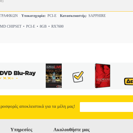
08)
 ΓΡΑΦΙΚΩΝ
Υποκατηγορία:
PCI-E
Κατασκευαστής:
SAPPHIRE
D CHIPSET • PCI-E • 8GB • RX7600
προσφορές αποκλειστικά για τα μέλη μας!
Υπηρεσίες
Ακολουθήστε μας