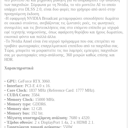
νέο μοντέλο AI και μηχανική μάθηση για να αναβαθμίσει την ανάλυση
των παιχνιδιών. Σύμφωνα με τη Nvidia, το νέο μοντέλο AI το οποίο
υπάρχει στο DLSS 2.0, είναι δυο φορές πιο γρήγορο από αυτό στην
προηγούμενη έκδοση.
-Η εφαρμογή NVIDIA Broadcast μεταμορφώνει οποιοδήποτε δωμάτιο
σε οικιακό στούντιο, ανεβάζοντας τις ζωντανές ροές, τις φωνητικές
συνομιλίες και τις βιντεοκλήσεις σας στο επόμενο επίπεδο με ισχυρά
εφέ τεχνητής νοημοσύνης, όπως αφαίρεση θορύβου και ήχους δωματίου,
εικονικό φόντο και πολλά άλλα.
-Το Nvidia Ansel είναι ένα ισχυρό πρόγραμμα που σας επιτρέπει να
τραβάτε φωτογραφίες επαγγελματικού επιπέδου από τα παιχνίδια σας.
Τώρα, μπορείτε να μοιραστείτε τις πιο λαμπρές εμπειρίες παιχνιδιών
σας με φωτογραφίες υπερ-ανάλυσης, 360 μοιρών καθώς επίσης και
HDR.
Χαρακτηριστικά
•
GPU:
GeForce RTX 3060.
•
Interface:
PCI-E 4.0 x 16.
•
Core Clock:
1837 MHz (Reference Card: 1777 MHz).
•
CUDA Cores:
3584.
•
Memory Clock:
15000 MHz.
•
Memory type:
GDDR6.
•
Memory size:
12 GB.
•
Memory bus:
192 bit.
•
Μέγιστη υποστηριζόμενη ανάλυση:
7680 x 4320.
•
Έξοδοι οθονών:
2 x DisplayPort 1.4a, 2 x HDMI 2.1.
•
Συνιστώμενη παροχή ρεύματος:
550W.