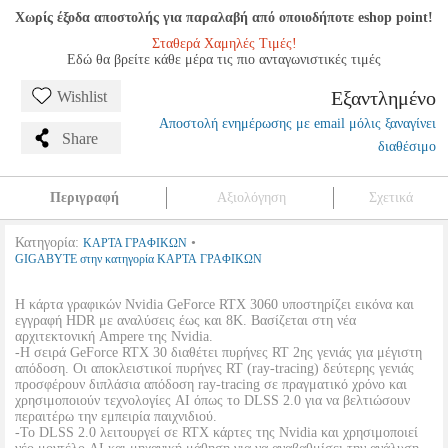
Χωρίς έξοδα αποστολής για παραλαβή από οποιοδήποτε eshop point!
Σταθερά Χαμηλές Τιμές!
Εδώ θα βρείτε κάθε μέρα τις πιο ανταγωνιστικές τιμές
Εξαντλημένο
Wishlist
Αποστολή ενημέρωσης με email μόλις ξαναγίνει
Share
διαθέσιμο
Περιγραφή
Αξιολόγηση
Σχετικά
Κατηγορία:
•
ΚΑΡΤΑ ΓΡΑΦΙΚΩΝ
GIGABYTE στην κατηγορία ΚΑΡΤΑ ΓΡΑΦΙΚΩΝ
Η κάρτα γραφικών Nvidia GeForce RTX 3060 υποστηρίζει εικόνα και
εγγραφή HDR με αναλύσεις έως και 8K. Βασίζεται στη νέα
αρχιτεκτονική Ampere της Nvidia.
-Η σειρά GeForce RTX 30 διαθέτει πυρήνες RT 2ης γενιάς για μέγιστη
απόδοση. Οι αποκλειστικοί πυρήνες RT (ray-tracing) δεύτερης γενιάς
προσφέρουν διπλάσια απόδοση ray-tracing σε πραγματικό χρόνο και
χρησιμοποιούν τεχνολογίες AI όπως το DLSS 2.0 για να βελτιώσουν
περαιτέρω την εμπειρία παιχνιδιού.
-Το DLSS 2.0 λειτουργεί σε RTX κάρτες της Nvidia και χρησιμοποιεί