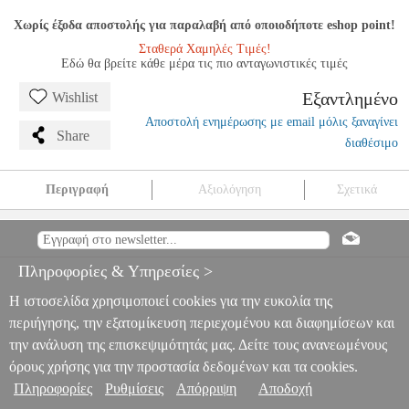
Χωρίς έξοδα αποστολής για παραλαβή από οποιοδήποτε eshop point!
Σταθερά Χαμηλές Τιμές!
Εδώ θα βρείτε κάθε μέρα τις πιο ανταγωνιστικές τιμές
Εξαντλημένο
Wishlist
Αποστολή ενημέρωσης με email μόλις ξαναγίνει
Share
διαθέσιμο
Περιγραφή
Αξιολόγηση
Σχετικά
VGA ASUS DUAL GEFORCE GTX 1660TI TUF-GTX1660TI-
O6G-EVO-GA 6GB GDDR6 PCI-E RETAIL
PER.513905
PER.513905
ASUS
ASUS
ΚΑΡΤΑ ΓΡΑΦΙΚΩΝ
VGA ASUS DUAL
Πληροφορίες & Υπηρεσίες >
GEFORCE GTX 1660TI TUF-GTX1660TI-O6G-EVO-GA 6GB
GDDR6 PCI-E RETAIL
Η ιστοσελίδα χρησιμοποιεί cookies για την ευκολία της
0
περιήγησης, την εξατομίκευση περιεχομένου και διαφημίσεων και
την ανάλυση της επισκεψιμότητάς μας. Δείτε τους ανανεωμένους
όρους χρήσης για την προστασία δεδομένων και τα cookies.
Πληροφορίες
Ρυθμίσεις
Απόρριψη
Αποδοχή