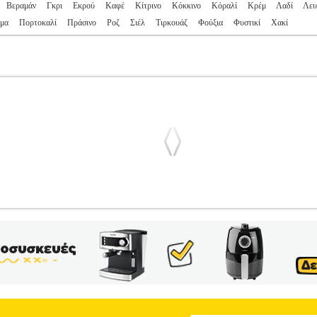
Βεραμάν
Γκρι
Εκρού
Καφέ
Κίτρινο
Κόκκινο
Κόραλί
Κρέμ
Λαδί
Λευ
μα
Πορτοκαλί
Πράσινο
Ροζ
Σιέλ
Τιρκουάζ
Φούξια
Φυστικί
Χακί
LBLAZER 10 ΜΩΒ
PL2.138153731
PL2.138153731
SALOMON
S
R-ΑΝΔΡΑΣ-ΓΥΝΑΙΚΑ-ΑΞΕΣΟΥΑΡ •SALOMON στην κατηγορία
Α ΚΑΘΕ OUTDOOR ΔΡΑΣΤΗΡΙΟΤΗΤΑ Λιτή σε σχεδιασμό αλλά εξ
ύση για πεζοπορία, μίνι εκδρομές ή καθημερινές βόλτες στην πόλη
 και την εξαιρετική εφαρμογή, η Trailblazer προσαρμόζεται σε οπ
λαστικά τσεπάκια, θα μεταφέρετε τον εξοπλισμό σας οργανωμένα κ
αι τα λουράκια ώμων, η τσάντα εφαρμόζει ιδανικά στο σώμα σας. Από 
ιμερινά σπορ, το πάθος για την παραγωγή καινοτόμων προϊόντων, καθ
παρέχουν στους λάτρεις των ορεινών σπορ, μοντέλα ένδυσης, υπόδηση