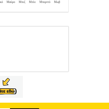
κό
Μαύρο
Μπεζ
Μπλε
Μπορντό
Μωβ
ALOMON
OUTDOOR-ΑΝΔΡΑΣ-ΓΥΝΑΙΚΑ-
 OUTDOOR-ΑΝΔΡΑΣ-ΓΥΝΑΙΚΑ-ΑΞΕΣΟΥΑΡ
αιρετικά ανάλαφρη και άνετη, η τσάντα
. ΕΥΕΛΙΞΙΑ: Χάρη στις απλές σχεδιαστικές
οιαδήποτε ανάγκη σας. ΕΥΚΟΛΙΑ ΣΤΗ ΧΡΗΣΗ: Με
αι άνετα. ΑΝΑΛΑΦΡΗ ΑΝΕΣΗ: Χάρη στη μαλακή
το 1947 που η οικογένεια Salomon ξεκίνησε την
οδηγεί τις επιλογές της εταιρείας. Με σύνθημα
ς και εξοπλισμού που ξεχωρίζουν για την