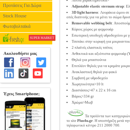
Λοιπά χαρακτηριστικά>
Προτάσεις Για Δώρα
Adjustable elastic sternum strap
: Ε
3D light harness
: Λουράκια ώμου σε 
Stock House
οπές διαπνοής για να μένει το σώμα δροσ
Removable webbing belt
: Αποσπούμε
Φωτοβολταϊκά
Κύριος χώρος με φερμουάρ
Εσωτερική υποδοχή υδροδοχείου με γ
SUPER MARKET
Τσεπάκι στην κορυφή για μικροαντικε
2 πλαϊνές ελαστικές τσέπες
Ανθεκτικά και αξιόπιστα φερμουάρ (
Θηλιά για μπαστούνια
Επιπλέον θηλιές για να κρεμάτε μικρ
Ανακλαστική θηλιά για φακό
Συμβατή με υδροδοχείο
Χωρητικότητα>10 lt
Διαστάσεις>47 x 22 x 16 cm
Βάρος>334 gr
Χρώμα>Μωβ
Τα προϊόντα των κατηγοριώ
το site
Plus4u.gr
. Η υποστήριξη μετά τη
τηλεφωνικό κέντρο 211 2000 700.