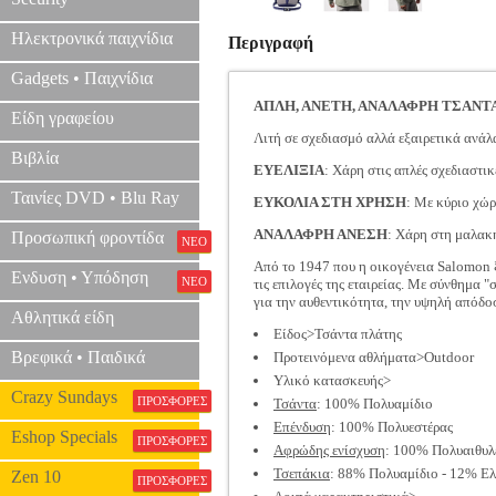
Ηλεκτρονικά παιχνίδια
Περιγραφή
Gadgets • Παιχνίδια
ΑΠΛΗ, ΑΝΕΤΗ, ΑΝΑΛΑΦΡΗ ΤΣΑΝΤ
Είδη γραφείου
Λιτή σε σχεδιασμό αλλά εξαιρετικά ανάλ
Βιβλία
ΕΥΕΛΙΞΙΑ
: Χάρη στις απλές σχεδιαστι
Ταινίες DVD • Blu Ray
ΕΥΚΟΛΙΑ ΣΤΗ ΧΡΗΣΗ
: Με κύριο χώρ
ΑΝΑΛΑΦΡΗ ΑΝΕΣΗ
: Χάρη στη μαλακή
Προσωπική φροντίδα
ΝΕΟ
Από το 1947 που η οικογένεια Salomon ξ
Ενδυση • Υπόδηση
ΝΕΟ
τις επιλογές της εταιρείας. Με σύνθημα 
για την αυθεντικότητα, την υψηλή απόδοσ
Αθλητικά είδη
Είδος>Τσάντα πλάτης
Βρεφικά • Παιδικά
Προτεινόμενα αθλήματα>Outdoor
Υλικό κατασκευής>
Crazy Sundays
ΠΡΟΣΦΟΡΕΣ
Τσάντα
: 100% Πολυαμίδιο
Επένδυση
: 100% Πολυεστέρας
Eshop Specials
ΠΡΟΣΦΟΡΕΣ
Αφρώδης ενίσχυση
: 100% Πολυαιθυλ
Τσεπάκια
: 88% Πολυαμίδιο - 12% Ε
Zen 10
ΠΡΟΣΦΟΡΕΣ