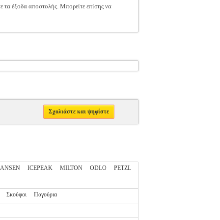
τε τα έξοδα αποστολής. Μπορείτε επίσης να
Σχολιάστε και ψηφίστε
HANSEN
ICEPEAK
MILTON
ODLO
PETZL
Σκούφοι
Παγούρια