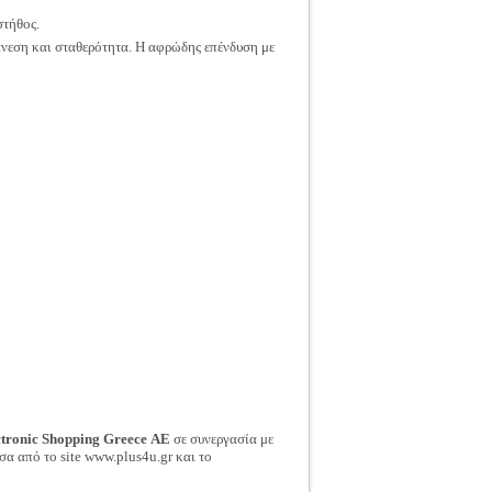
στήθος.
άνεση και σταθερότητα. Η αφρώδης επένδυση με
ctronic Shopping Greece ΑΕ
σε συνεργασία με
σα από το site www.plus4u.gr και το