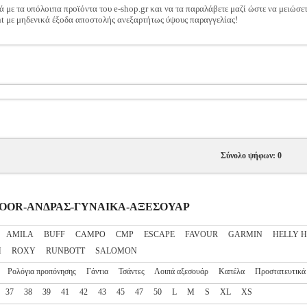
ά με τα υπόλοιπα προϊόντα του e-shop.gr και να τα παραλάβετε μαζί ώστε να μειώσε
t με μηδενικά έξοδα αποστολής ανεξαρτήτως ύψους παραγγελίας!
Σύνολο ψήφων: 0
UTDOOR-ΑΝΔΡΑΣ-ΓΥΝΑΙΚΑ-ΑΞΕΣΟΥΑΡ
AMILA
BUFF
CAMPO
CMP
ESCAPE
FAVOUR
GARMIN
HELLY 
H
ROXY
RUNBOTT
SALOMON
Ρολόγια προπόνησης
Γάντια
Τσάντες
Λοιπά αξεσουάρ
Καπέλα
Προστατευτικά
37
38
39
41
42
43
45
47
50
L
M
S
XL
XS