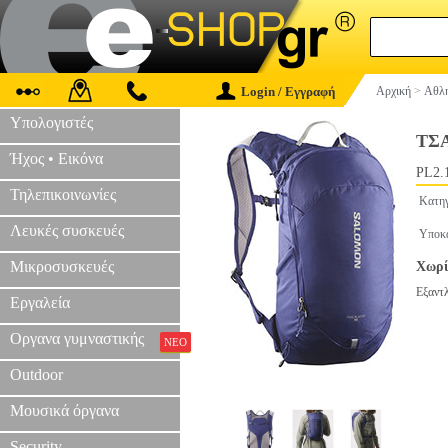
Login / Εγγραφή
Αρχική
>
Αθλη
Υπολογιστές
ΤΣ
Ήχος • Εικόνα
PL2.
Τηλεπικοινωνίες
Κατηγ
Λευκές συσκευές
Υποκ
Μικροσυσκευές
Χωρί
Εξαντ
Εργαλεία
Οργανα γυμναστικής
ΝΕΟ
Outdoor
Μουσικά όργανα
Security