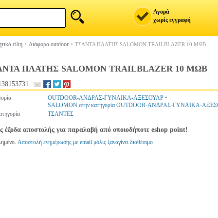
Αγορά
χωρίς εγγραφή
τικά είδη
>
Διάφορα outdoor
>
ΤΣΑΝΤΑ ΠΛΑΤΗΣ SALOMON TRAILBLAZER 10 ΜΩΒ
ΑΝΤΑ ΠΛΑΤΗΣ SALOMON TRAILBLAZER 10 ΜΩΒ
138153731
ορία
OUTDOOR-ΑΝΔΡΑΣ-ΓΥΝΑΙΚΑ-ΑΞΕΣΟΥΑΡ
•
SALOMON στην κατηγορία OUTDOOR-ΑΝΔΡΑΣ-ΓΥΝΑΙΚΑ-ΑΞΕ
ατηγορία
ΤΣΑΝΤΕΣ
ς έξοδα αποστολής για παραλαβή από οποιοδήποτε eshop point!
λημένο.
Αποστολή ενημέρωσης με email μόλις ξαναγίνει διαθέσιμο