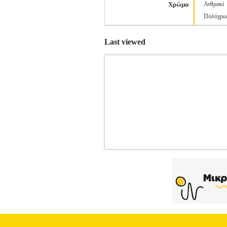
Χρώμα
Ανθρακί
Πολύχρω
Last viewed
ΤΣΑΝΤΑ ΠΛΑΤΗΣ SALOMON TRAI
ΑΞΕΣΟΥΑΡ
Κατηγορία: OUTDOO
ΑΠΛΗ, ΑΝΕΤΗ, ΑΝΑΛΑΦΡΗ ΤΣΑΝΤΑ ΓΙ
TRAILBLAXER 10 αποτελεί ιδανική λ
γραμμές, τα ποιοτικά υλικά κατασκευής
κύριο χώρο 10 λίτρων και πλαϊνά, ε
ενίσχυση στην πλάτη, το ζωνάκι μέσης κ
δημιουργία αθλητικού εξοπλισμού για χε
"σχεδιασμός για την ελευθερία", 