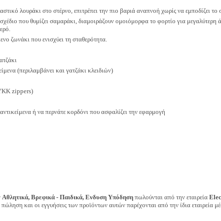
λαστικό λουράκι στο στέρνο, επιτρέπει την πιο βαριά αναπνοή χωρίς να εμποδίζει το 
σχέδιο που θυμίζει σαμαράκι, διαμοιράζουν ομοιόμορφα το φορτίο για μεγαλύτερη 
ερό.
νο ζωνάκι που ενισχύει τη σταθερότητα.
ατζάκι
ίμενα (περιλαμβάνει και γατζάκι κλειδιών)
YKK zippers)
οαντικείμενα ή να περνάτε κορδόνι που ασφαλίζει την εφαρμογή
ν
Αθλητικά, Βρεφικά - Παιδικά, Ενδυση Υπόδηση
πωλούνται από την εταιρεία
Ele
ν πώληση και οι εγγυήσεις των προϊόντων αυτών παρέχονται από την ίδια εταιρεία μέ