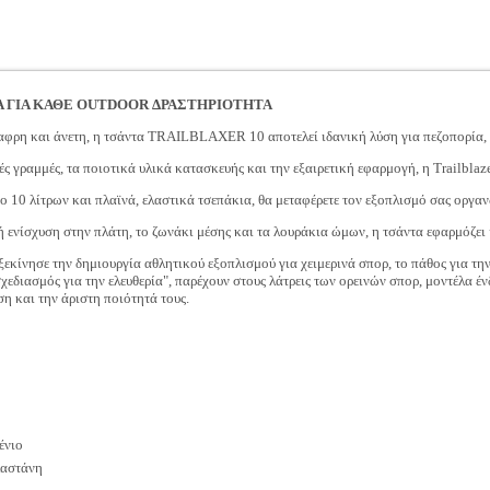
Α ΓΙΑ ΚΑΘΕ OUTDOOR ΔΡΑΣΤΗΡΙΟΤΗΤΑ
αφρη και άνετη, η τσάντα TRAILBLAXER 10 αποτελεί ιδανική λύση για πεζοπορία, μ
κές γραμμές, τα ποιοτικά υλικά κατασκευής και την εξαιρετική εφαρμογή, η Trailbla
ο 10 λίτρων και πλαϊνά, ελαστικά τσεπάκια, θα μεταφέρετε τον εξοπλισμό σας οργαν
 ενίσχυση στην πλάτη, το ζωνάκι μέσης και τα λουράκια ώμων, η τσάντα εφαρμόζει
εκίνησε την δημιουργία αθλητικού εξοπλισμού για χειμερινά σπορ, το πάθος για 
"σχεδιασμός για την ελευθερία", παρέχουν στους λάτρεις των ορεινών σπορ, μοντέλα 
η και την άριστη ποιότητά τους.
ένιο
λαστάνη