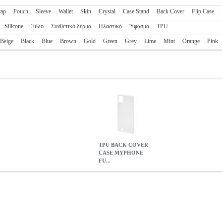
rap
Pouch
Sleeve
Wallet
Skin
Crystal
Case Stand
Back Cover
Flip Case
Silicone
Ξύλο
Συνθετικό δέρμα
Πλαστικό
Ύφασμα
TPU
Beige
Black
Blue
Brown
Gold
Green
Grey
Lime
Mint
Orange
Pink
TPU BACK COVER
CASE MYPHONE
FU...
HONE FUN 9 CLEAR
TEL.237035
TEL.237035
MYPHONE
MYP
MYPHONE FUN 9 CLEAR
1.93