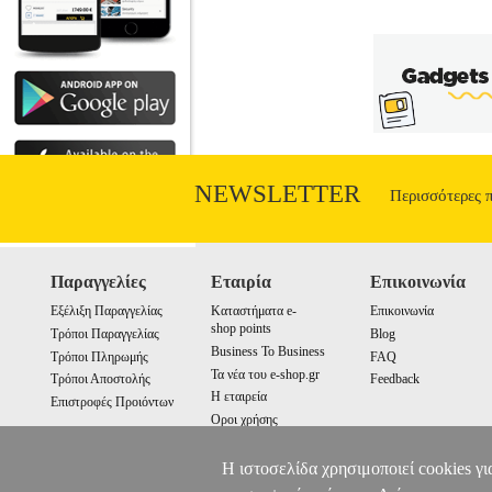
NEWSLETTER
Περισσότερες 
Παραγγελίες
Εταιρία
Επικοινωνία
Εξέλιξη Παραγγελίας
Καταστήματα e-
Επικοινωνία
shop points
Τρόποι Παραγγελίας
Blog
Business To Business
Τρόποι Πληρωμής
FAQ
Τα νέα του e-shop.gr
Τρόποι Αποστολής
Feedback
Η εταιρεία
Επιστροφές Προιόντων
Οροι χρήσης
Cookies
Η ιστοσελίδα χρησιμοποιεί cookies γι