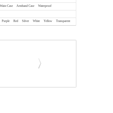
Waist Case
Armband Case
Waterproof
Purple
Red
Silver
White
Yellow
Transparent
HONE
ΘΗΚΗ
TPU BACK COVER CASE