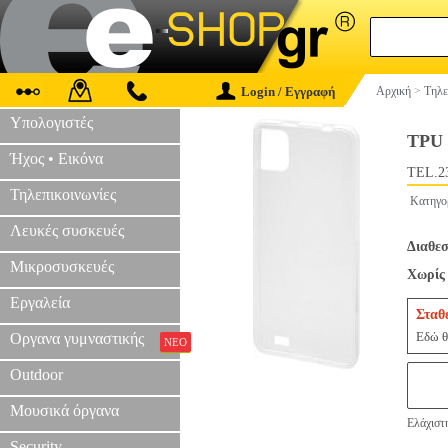
Login / Εγγραφή
Αρχική
>
Τηλε
Υπολογιστές
TPU
Ήχος • Εικόνα
TEL.2
Τηλεπικοινωνίες
Κατηγο
Λευκές συσκευές
Διαθεσ
Μικροσυσκευές
Χωρίς 
Εργαλεία
Σταθ
Εδώ θ
Οργανα γυμναστικής
ΝΕΟ
Outdoor
Μουσικά όργανα
Ελάχιστ
Security