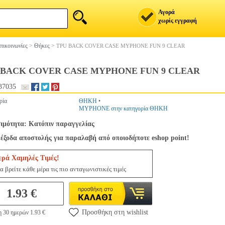
Αγορά
χωρίς εγγραφή
πικοινωνίες
>
Θήκες
>
TPU BACK COVER CASE MYPHONE FUN 9 CLEAR
 BACK COVER CASE MYPHONE FUN 9 CLEAR
37035
ρία
ΘΗΚΗ
•
MYPHONE στην κατηγορία ΘΗΚΗ
ιμότητα: Κατόπιν παραγγελίας
έξοδα αποστολής για παραλαβή από οποιοδήποτε eshop point!
ερά Χαμηλές Τιμές!
α βρείτε κάθε μέρα τις πιο ανταγωνιστικές τιμές
1.93 €
Προσθήκη στη wishlist
η 30 ημερών 1.93 €