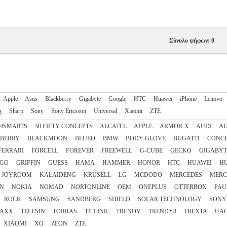
Σύνολο ψήφων: 0
Apple
Asus
Blackberry
Gigabyte
Google
HTC
Huawei
iPhone
Lenovo
g
Sharp
Sony
Sony Ericsson
Universal
Xiaomi
ZTE
4SMARTS
50 FIFTY CONCEPTS
ALCATEL
APPLE
ARMOR-X
AUDI
A
BERRY
BLACKMOON
BLUEO
BMW
BODY GLOVE
BUGATTI
CONC
FERRARI
FORCELL
FOREVER
FREEWELL
G-CUBE
GECKO
GIGABYT
GO
GRIFFIN
GUESS
HAMA
HAMMER
HONOR
HTC
HUAWEI
H
JOYROOM
KALAIDENG
KRUSELL
LG
MCDODO
MERCEDES
MERC
IN
NOKIA
NOMAD
NORTONLINE
OEM
ONEPLUS
OTTERBOX
PAU
ROCK
SAMSUNG
SANDBERG
SHIELD
SOLAR TECHNOLOGY
SONY
NAXX
TELESIN
TORRAS
TP-LINK
TRENDY
TRENDY8
TREXTA
UA
XIAOMI
XO
ZEON
ZTE