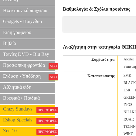
Βαθμολογία & Σχόλια προιόντος
Ηλεκτρονικά παιχνίδια
Gadgets • Παιχνίδια
Είδη γραφείου
Βιβλία
Αναζήτηση στην κατηγορία ΘΗΚΗ
Ταινίες DVD • Blu Ray
Συμβατότητα
Alcatel
Προσωπική φροντίδα
ΝΕΟ
Samsun
Ενδυση • Υπόδηση
Κατασκευαστής
3MK
ΝΕΟ
BLACK
Αθλητικά είδη
ESR
Βρεφικά • Παιδικά
GREEN
INOS
Crazy Sundays
ΠΡΟΣΦΟΡΕΣ
NILLK
Eshop Specials
ROAR
ΠΡΟΣΦΟΡΕΣ
TECH
Zen 10
ΠΡΟΣΦΟΡΕΣ
WIKO