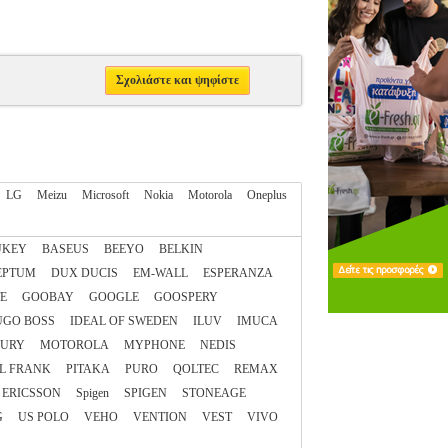
Σχολιάστε και ψηφίστε
LG
Meizu
Microsoft
Nokia
Motorola
Oneplus
UKEY
BASEUS
BEEYO
BELKIN
EPTUM
DUX DUCIS
EM-WALL
ESPERANZA
E
GOOBAY
GOOGLE
GOOSPERY
UGO BOSS
IDEAL OF SWEDEN
ILUV
IMUCA
URY
MOTOROLA
MYPHONE
NEDIS
L FRANK
PITAKA
PURO
QOLTEC
REMAX
 ERICSSON
Spigen
SPIGEN
STONEAGE
G
US POLO
VEHO
VENTION
VEST
VIVO