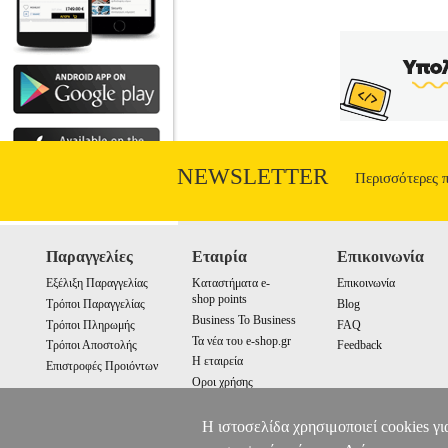
NEWSLETTER
Περισσότερες 
Παραγγελίες
Εταιρία
Επικοινωνία
Εξέλιξη Παραγγελίας
Καταστήματα e-
Επικοινωνία
shop points
Τρόποι Παραγγελίας
Blog
Business To Business
Τρόποι Πληρωμής
FAQ
Τα νέα του e-shop.gr
Τρόποι Αποστολής
Feedback
Η εταιρεία
Επιστροφές Προιόντων
Οροι χρήσης
Cookies
Η ιστοσελίδα χρησιμοποιεί cookies γι