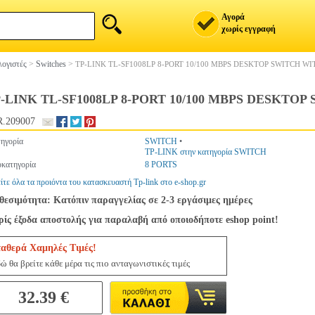
Αγορά
χωρίς εγγραφή
ογιστές
>
Switches
>
TP-LINK TL-SF1008LP 8-PORT 10/100 MBPS DESKTOP SWITCH WI
-LINK TL-SF1008LP 8-PORT 10/100 MBPS DESKTOP
.209007
ηγορία
SWITCH
•
TP-LINK στην κατηγορία SWITCH
κατηγορία
8 PORTS
ίτε όλα τα προιόντα του κατασκευαστή Tp-link στο e-shop.gr
θεσιμότητα: Κατόπιν παραγγελίας σε 2-3 εργάσιμες ημέρες
ίς έξοδα αποστολής για παραλαβή από οποιοδήποτε eshop point!
ταθερά Χαμηλές Τιμές!
ώ θα βρείτε κάθε μέρα τις πιο ανταγωνιστικές τιμές
32.39 €