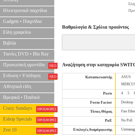
Ελάχ
Ηλεκτρονικά παιχνίδια
Προτ
Gadgets • Παιχνίδια
Βαθμολογία & Σχόλια προιόντος
Είδη γραφείου
Βιβλία
Ταινίες DVD • Blu Ray
Προσωπική φροντίδα
Αναζήτηση στην κατηγορία SWI
ΝΕΟ
Ενδυση • Υπόδηση
ΝΕΟ
Κατασκευαστής
ASUS
MERCU
Αθλητικά είδη
Ports
4
5
Βρεφικά • Παιδικά
Form Factor
Desktop
Crazy Sundays
ΠΡΟΣΦΟΡΕΣ
Τύπος Θύρας
Fast Ethe
Eshop Specials
ΠΡΟΣΦΟΡΕΣ
PoE
No PoE
Zen 10
Επιλογές διαμόρφωσης
Unmanag
ΠΡΟΣΦΟΡΕΣ