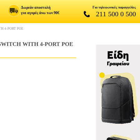
Δωρεάν αποστολή
Για τηλεφωνικές παραγγελίες
211 500 0 500
για αγορές άνω των 90€
TH 4-PORT POE
 SWITCH WITH 4-PORT POE