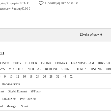
Προσθήκη στη wishlist
ιστη 30 ημερών 32.39 €
εινόμενη λιανική 69.90 €
Σύνολο ψήφων: 0
TCH
CISCO
CUDY
DELOCK
D-LINK
EDIMAX
GRANDSTREAM
HIKVISI
SYS
MIKROTIK
NETGEAR
REDLINE
STONET
TENDA
TP-LINK
UBI
8
9
10
12
16
18
24
26
28
32
48
52
Rackmountable
rnet
Gigabit Ethernet
SFP port
PoE 802.3af
PoE+ 802.3at
ed
Managed
Smart