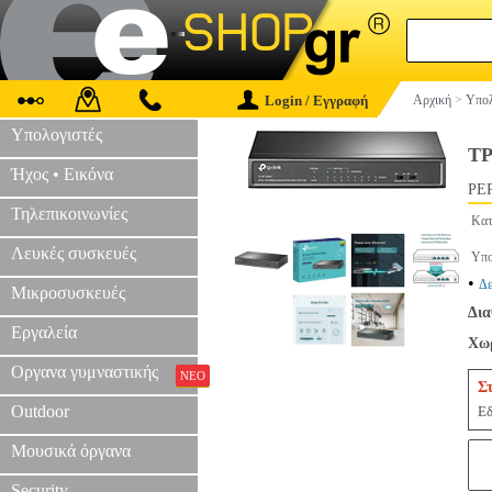
Login / Εγγραφή
Αρχική
>
Υπολ
Υπολογιστές
TP
Ήχος • Εικόνα
PER
Τηλεπικοινωνίες
Κατ
Λευκές συσκευές
Υπο
•
Δε
Μικροσυσκευές
Δια
Εργαλεία
Χωρ
Οργανα γυμναστικής
ΝΕΟ
Σ
Outdoor
Εδ
Μουσικά όργανα
Security