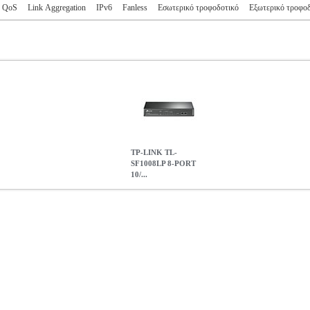
QoS
Link Aggregation
IPv6
Fanless
Εσωτερικό τροφοδοτικό
Εξωτερικό τροφο
TP-LINK TL-
SF1008LP 8-PORT
10/...
/100 MBPS DESKTOP SWITCH WITH 4-PORT POE
PER.209007
PE
TL-SF1008LP 8-PORT 10/100 MBPS DESKTOP SWITCH WITH 
32.39