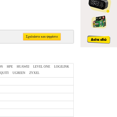
Σχολιάστε και ψηφίστε
ON
HPE
HUAWEI
LEVEL ONE
LOGILINK
QUITI
UGREEN
ZYXEL