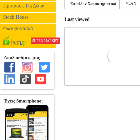
Επιπλέον Χαρακτηριστικά
VLAN
Προτάσεις Για Δώρα
Stock House
Last viewed
Φωτοβολταϊκά
SUPER MARKET
TP-LINK TL-SF1008LP 8-PORT 10
LINK 