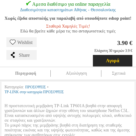
Αμεσα διαθέσιμο για online παραγγελία
Διαθεσιμότητα καταστημάτων Αθήνας - Θεσσαλονίκης
Χωρίς έξοδα αποστολής για παραλαβή από οποιοδήποτε eshop point!
Σταθερά Χαμηλές Τιμές!
Εδώ θα βρείτε κάθε μέρα τις πιο ανταγωνιστικές τιμές
3.90 €
Wishlist
Ελάχιστη 30 ημερών 3.9 €
Share
Αγορά
Περιγραφή
Αξιολόγηση
Σχετικά
Κατηγορία:
•
ΠΡΟΣΟΨΕΙΣ
TP-LINK στην κατηγορία ΠΡΟΣΟΨΕΙΣ
Η προστατευτική μεμβράνη TP-Link TP601A βοηθά στην αποφυγή
γρατζουνιών και άλλων ζημιών στην οθόνη του smartphone Neffos C5L.
Είναι κατασκευασμένο από υψηλής αντοχής πολυμερές υλικό, ανθεκτικό
σε σταγόνες και γρατζουνιών.
Το μικρό πάχος της μεμβράνης βοηθά στη διατήρηση της σταθερής
ποιότητας εικόνας και της υψηλής φωτεινότητας, καθώς και της άμεσης
απόκρισης των αισθητήρων στις εντολές.