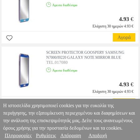
Αμεσα διαθέσιμο
4.93
€
Ελάχιστη 30 ημερών 4.93 €
Αγορά
SCREEN PROTECTOR GOOSPERY SAMSUNG
N7000/I9220 GALAXY NOTE MIRROR BLUE
TEL.017080
Αμεσα διαθέσιμο
4.93
€
Ελάχιστη 30 ημερών 4.93 €
Αγορά
Η ιστοσελίδα χρησιμοποιεί cookies για την ευκολία της
περιήγησης, την εξατομίκευση περιεχομένου και διαφημίσεων και
την ανάλυση της επισκεψιμότητάς μας. Δείτε τους ανανεωμένους
όρους χρήσης για την προστασία δεδομένων και τα cookies.
Πληροφορίες
Ρυθμίσεις
Απόρριψη
Αποδοχή
Πληροφορίες & Υπηρεσίες >