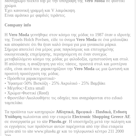
Μονόχρωμο πλεκτό top με την υπογραφή της
Vero Moda
σε φυστικί
χρώμα.
Έχει κανονική γραμμή και V λαιμόκοψη.
Είναι αμάνικο με φαρδιές τιράντες.
Company info
Η
Vero Moda
γεννήθηκε στον κόσμο της μόδας το 1987 όταν ο ιδρυτής
της Troels Holch Povlsen, είδε το όνομα
Vero Moda
σε ένα μπλουζάκι
και αποφάσισε ότι θα ήταν καλό όνομα για μια γυναικεία μάρκα.
Σήμερα αποτελεί ένα μέρος μιας παγκόσμιας και επιτυχημένης
οικογενειακής επιχείρησης, περιηγούμενη σε έναν συνεχώς
μεταβαλλόμενο κόσμο της μόδας με φιλοδοξία, εμπιστοσύνη και στυλ.
Η απλότητα, η αναζήτηση για νέες τάσεις, προσιτά στυλ και μοντέρνα
είδη, είναι αυτά που χαρακτηρίζουν την
Vero Moda
ως μια ζωντανή και
προσιτή προσέγγιση της μόδας.
• Πρόσθετα χαρακτηριστικά>
• Ύφασμα>50% Βισκόζη - 25% Ακρυλικό - 25% Βαμβάκι
• Μέγεθος>Extra small
• Χρώμα>Φυστικί (Reed)
• Φροντίδα>Ακολουθήστε τις οδηγίες που αναγράφονται στο ειδικό
ταμπελάκι
Τα προϊόντα των κατηγοριών
Αθλητικά, Βρεφικά - Παιδικά, Ενδυση
Υπόδηση
πωλούνται από την εταιρεία
Electronic Shopping Greece ΑΕ
σε συνεργασία με το site
Plus4u.gr
. Η υποστήριξη μετά την πώληση και
οι εγγυήσεις των προϊόντων αυτών παρέχονται από την ίδια εταιρεία
μέσα από το site www.plus4u.gr και το τηλεφωνικό κέντρο 211 2000