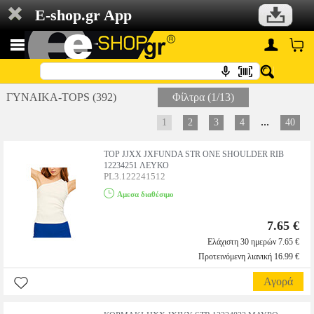
E-shop.gr App
ΓΥΝΑΙΚΑ-TOPS (392)
Φίλτρα (1/13)
...
1
2
3
4
40
TOP JJXX JXFUNDA STR ONE SHOULDER RIB
12234251 ΛΕΥΚΟ
PL3.122241512
Αμεσα διαθέσιμο
7.65 €
Ελάχιστη 30 ημερών 7.65 €
Προτεινόμενη λιανική 16.99 €
Αγορά