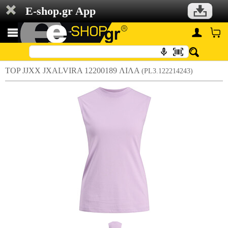
E-shop.gr App
TOP JJXX JXALVIRA 12200189 ΛΙΛΑ
(PL3.122214243)