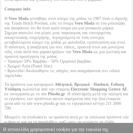
Company info
Η
Vero Moda
γεννήθηκε στον κόσμο της μόδας το 1987 όταν ο ιδρυτής
της Troels Holch Povlsen, είδε το όνομα
Vero Moda
σε ένα μπλουζάκι
και αποφάσισε ότι θα ήταν καλό όνομα για μια γυναικεία μάρκα.
Σήμερα αποτελεί ένα μέρος μιας παγκόσμιας και επιτυχημένης
οικογενειακής επιχείρησης, περιηγούμενη σε έναν συνεχώς
μεταβαλλόμενο κόσμο της μόδας με φιλοδοξία, εμπιστοσύνη και στυλ.
Η απλότητα, η αναζήτηση για νέες τάσεις, προσιτά στυλ και μοντέρνα
είδη, είναι αυτά που χαρακτηρίζουν την
Vero Moda
ως μια ζωντανή και
προσιτή προσέγγιση της μόδας.
• Ύφασμα>50% Βαμβάκι - 50% Οργανικό βαμβάκι
• Χρώμα>Λιλά (Pastel lilac)
• Φροντίδα>Ακολουθήστε τις οδηγίες που αναγράφονται στο ειδικό
ταμπελάκι
Τα προϊόντα των κατηγοριών
Αθλητικά, Βρεφικά - Παιδικά, Ενδυση
Υπόδηση
πωλούνται από την εταιρεία
Electronic Shopping Greece ΑΕ
σε συνεργασία με το site
Plus4u.gr
. Η υποστήριξη μετά την πώληση και
οι εγγυήσεις των προϊόντων αυτών παρέχονται από την ίδια εταιρεία
μέσα από το site www.plus4u.gr και το τηλεφωνικό κέντρο 211 2000
700.
Μπορείτε να συνδυάσετε τα προϊόντα αυτά με τα υπόλοιπα προϊόντα του
e-shop.gr και να τα παραλάβετε μαζί ώστε να μειώσετε τα έξοδα
αποστολής. Μπορείτε επίσης να παραλάβετε από οποιοδήποτε eshop
Η ιστοσελίδα χρησιμοποιεί cookies για την ευκολία της
point με μηδενικά έξοδα αποστολής ανεξαρτήτως ύψους παραγγελίας!