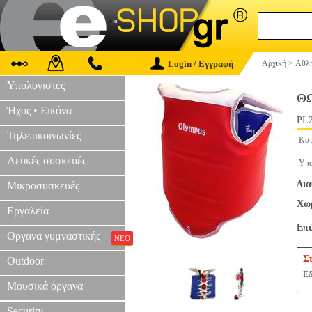
Login / Εγγραφή
Αρχική
>
Αθλη
Υπολογιστές
Θ
Ήχος • Εικόνα
PL2
Τηλεπικοινωνίες
Κατ
Λευκές συσκευές
Υπο
Δια
Μικροσυσκευές
Χωρ
Εργαλεία
Επ
Οργανα γυμναστικής
ΝΕΟ
Σ
Outdoor
Εδ
Μουσικά όργανα
Security