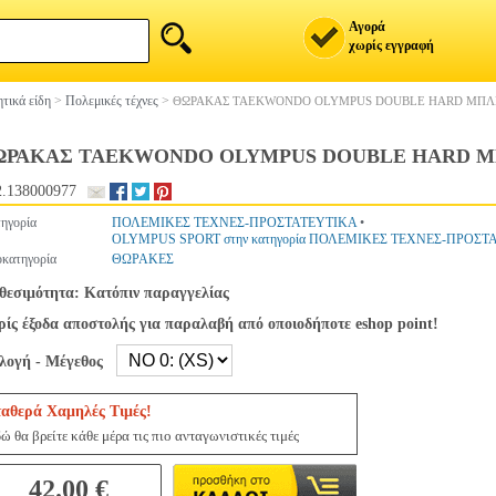
Αγορά
χωρίς εγγραφή
τικά είδη
>
Πολεμικές τέχνες
>
ΘΩΡΑΚΑΣ TAEKWONDO OLYMPUS DOUBLE HARD ΜΠΛΕ/
ΩΡΑΚΑΣ TAEKWONDO OLYMPUS DOUBLE HARD ΜΠΛ
.138000977
ηγορία
ΠΟΛΕΜΙΚΕΣ ΤΕΧΝΕΣ-ΠΡΟΣΤΑΤΕΥΤΙΚΑ
•
OLYMPUS SPORT στην κατηγορία ΠΟΛΕΜΙΚΕΣ ΤΕΧΝΕΣ-ΠΡΟΣΤ
κατηγορία
ΘΩΡΑΚΕΣ
θεσιμότητα: Κατόπιν παραγγελίας
ίς έξοδα αποστολής για παραλαβή από οποιοδήποτε eshop point!
ιλογή - Μέγεθος
ταθερά Χαμηλές Τιμές!
ώ θα βρείτε κάθε μέρα τις πιο ανταγωνιστικές τιμές
42.00 €