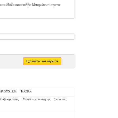
τε τα έξοδα αποστολής. Μπορείτε επίσης να
Σχολιάστε και ψηφίστε
ER SYSTEM
TOORX
Επιβραχιονίδες
Μασέλες προπόνησης
Σπασουάρ