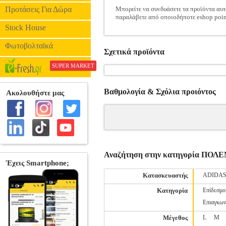
Προτάσεις Για Δώρα
Μπορείτε να συνδυάσετε τα προϊόντα αυτ
παραλάβετε από οποιοδήποτε eshop poin
Stock House
Φωτοβολταϊκά
Σχετικά προϊόντα
SUPER MARKET
Βαθμολογία & Σχόλια προιόντος
Αναζήτηση στην κατηγορία Π
Κατασκευαστής
ADIDA
Κατηγορία
Επίδεσμο
Επιαγκων
Μέγεθος
L
M