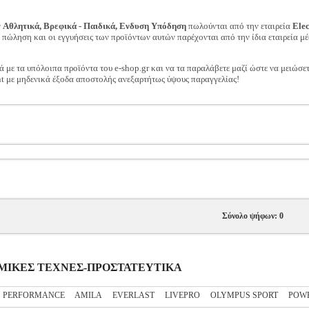
ν
Αθλητικά, Βρεφικά - Παιδικά, Ενδυση Υπόδηση
πωλούνται από την εταιρεία
Ele
ν πώληση και οι εγγυήσεις των προϊόντων αυτών παρέχονται από την ίδια εταιρεία μέ
ά με τα υπόλοιπα προϊόντα του e-shop.gr και να τα παραλάβετε μαζί ώστε να μειώσε
t με μηδενικά έξοδα αποστολής ανεξαρτήτως ύψους παραγγελίας!
Σύνολο ψήφων: 0
ΟΛΕΜΙΚΕΣ ΤΕΧΝΕΣ-ΠΡΟΣΤΑΤΕΥΤΙΚΑ
S PERFORMANCE
AMILA
EVERLAST
LIVEPRO
OLYMPUS SPORT
POW