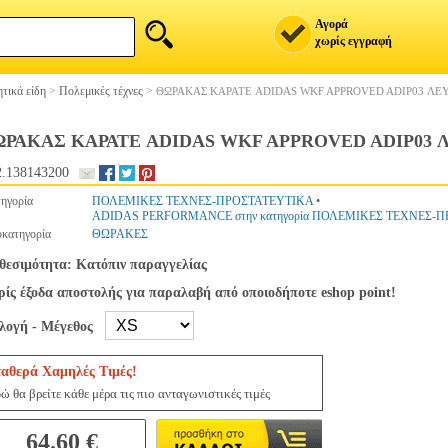
Αγορά
χωρίς εγγραφή
τικά είδη
>
Πολεμικές τέχνες
>
ΘΩΡΑΚΑΣ ΚΑΡΑΤΕ ADIDAS WKF APPROVED ADIP03 ΛΕΥ
ΡΑΚΑΣ ΚΑΡΑΤΕ ADIDAS WKF APPROVED ADIP03 Λ
.138143200
ηγορία
ΠΟΛΕΜΙΚΕΣ ΤΕΧΝΕΣ-ΠΡΟΣΤΑΤΕΥΤΙΚΑ
•
ADIDAS PERFORMANCE στην κατηγορία ΠΟΛΕΜΙΚΕΣ ΤΕΧΝΕΣ-
κατηγορία
ΘΩΡΑΚΕΣ
θεσιμότητα: Κατόπιν παραγγελίας
ίς έξοδα αποστολής για παραλαβή από οποιοδήποτε eshop point!
ιλογή - Μέγεθος
ταθερά Χαμηλές Τιμές!
ώ θα βρείτε κάθε μέρα τις πιο ανταγωνιστικές τιμές
64.60 €