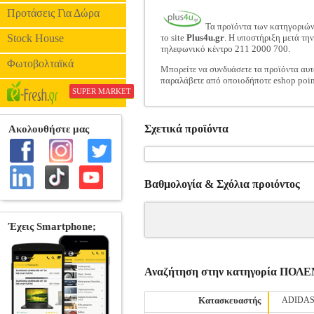
Προτάσεις Για Δώρα
Τα προϊόντα των κατηγοριώ
Stock House
το site
Plus4u.gr
. Η υποστήριξη μετά τη
τηλεφωνικό κέντρο 211 2000 700.
Φωτοβολταϊκά
Μπορείτε να συνδυάσετε τα προϊόντα αυτ
παραλάβετε από οποιοδήποτε eshop poin
SUPER MARKET
Σχετικά προϊόντα
Βαθμολογία & Σχόλια προιόντος
Αναζήτηση στην κατηγορία Π
Κατασκευαστής
ADIDA