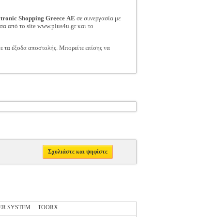
ctronic Shopping Greece ΑΕ
σε συνεργασία με
σα από το site www.plus4u.gr και το
τε τα έξοδα αποστολής. Μπορείτε επίσης να
Σχολιάστε και ψηφίστε
ER SYSTEM
TOORX