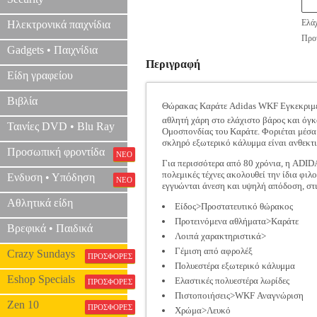
Ελάχ
Ηλεκτρονικά παιχνίδια
Προτ
Gadgets • Παιχνίδια
Περιγραφή
Είδη γραφείου
Βιβλία
Θώρακας Καράτε Adidas WKF Εγκεκριμένο
αθλητή χάρη στο ελάχιστο βάρος και όγκ
Ταινίες DVD • Blu Ray
Ομοσπονδίας του Καράτε. Φοριέται μέσα
σκληρό εξωτερικό κάλυμμα είναι ανθεκτικ
Προσωπική φροντίδα
ΝΕΟ
Για περισσότερα από 80 χρόνια, η ADIDA
πολεμικές τέχνες ακολουθεί την ίδια φι
Ενδυση • Υπόδηση
ΝΕΟ
εγγυώνται άνεση και υψηλή απόδοση, στις
Αθλητικά είδη
Είδος>Προστατευτικό θώρακος
Προτεινόμενα αθλήματα>Καράτε
Βρεφικά • Παιδικά
Λοιπά χαρακτηριστικά>
Γέμιση από αφρολέξ
Crazy Sundays
ΠΡΟΣΦΟΡΕΣ
Πολυεστέρα εξωτερικό κάλυμμα
Eshop Specials
Ελαστικές πολυεστέρα λωρίδες
ΠΡΟΣΦΟΡΕΣ
Πιστοποιήσεις>WKF Αναγνώριση
Zen 10
ΠΡΟΣΦΟΡΕΣ
Χρώμα>Λευκό