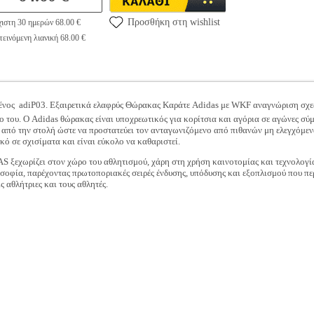
Προσθήκη στη wishlist
ιστη 30 ημερών 68.00 €
εινόμενη λιανική 68.00 €
ς  adiP03. Εξαιρετικά ελαφρύς Θώρακας Καράτε Adidas με WKF αναγνώριση σχεδι
ο του. Ο Adidas θώρακας είναι υποχρεωτικός για κορίτσια και αγόρια σε αγώνες σ
 από την στολή ώστε να προστατεύει τον ανταγωνιζόμενο από πιθανών μη ελεγχόμεν
ό σε σχισίματα και είναι εύκολο να καθαριστεί.
S ξεχωρίζει στον χώρο του αθλητισμού, χάρη στη χρήση καινοτομίας και τεχνολογία
λοσοφία, παρέχοντας πρωτοποριακές σειρές ένδυσης, υπόδυσης και εξοπλισμού που πε
 αθλήτριες και τους αθλητές.