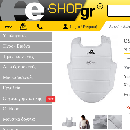
Login / Εγγραφή
Αρχική
>
Αθλη
Υπολογιστές
ΘΩ
Ήχος • Εικόνα
PL2
Τηλεπικοινωνίες
Κατ
Λευκές συσκευές
Υπο
Δια
Μικροσυσκευές
Χωρ
Εργαλεία
Επ
Οργανα γυμναστικής
ΝΕΟ
Σ
Outdoor
Εδ
Μουσικά όργανα
Security