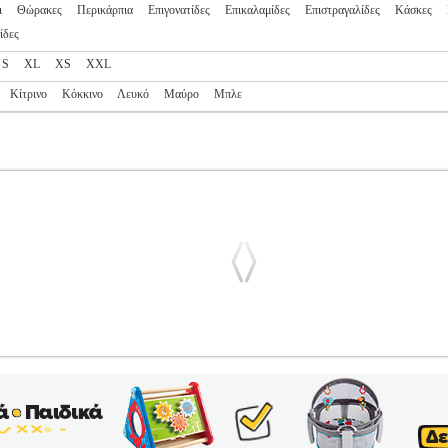
ι
Θώρακες
Περικάρπια
Επιγονατίδες
Επικαλαμίδες
Επιστραγαλίδες
Κάσκες
ίδες
S
XL
XS
XXL
Κίτρινο
Κόκκινο
Λευκό
Μαύρο
Μπλε
 APPROVED ADIP03 ΛΕΥΚΟΣ (XS)
PL2.138143200
PL2.13814
ΕΜΙΚΕΣ ΤΕΧΝΕΣ-ΠΡΟΣΤΑΤΕΥΤΙΚΑ
Κατηγορία: ΠΟΛΕΜΙΚΕ
τηγορία ΠΟΛΕΜΙΚΕΣ ΤΕΧΝΕΣ-ΠΡΟΣΤΑΤΕΥΤΙΚΑ Θώρακας Καράτε 
idas με WKF αναγνώριση σχεδιασμένος να μην παρεμβαίνει στις κινή
εωτικός για κορίτσια και αγόρια σε αγώνες σύμφωνα με τους κανονι