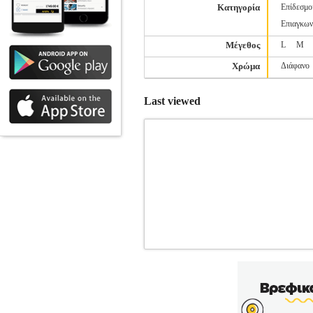
Κατηγορία
Επίδεσμο
Επιαγκων
Μέγεθος
L
M
Χρώμα
Διάφανο
Last viewed
ΘΩΡΑΚΑΣ ΚΑΡΑΤΕ ADIDAS WKF
PERFORMANCE
ΠΟΛ
•ADIDAS PERFORMANCE στην κα
Εξαιρετικά ελαφρύς Θώρακας Καράτε Ad
όγκο του. Ο Adidas θώρακας είναι υποχρ