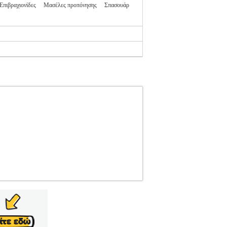
Επιβραχιονίδες
Μασέλες προπόνησης
Σπασουάρ
3200
ADIDAS PERFORMANCE
ADIDAS
Σ ΤΕΧΝΕΣ-ΠΡΟΣΤΑΤΕΥΤΙΚΑ
Adidas WKF Εγκεκριμένος  adiP03.
σεις του αθλητή χάρη στο ελάχιστο βάρος και
σμούς της Παγκόσμιας Ομοσπονδίας του Καράτε.