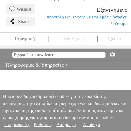
Εξαντλημένο
Wishlist
Αποστολή ενημέρωσης με email μόλις ξαναγίνει
Share
διαθέσιμο
Περιγραφή
Αξιολόγηση
Σχετικά
THOMASTIK ΧΟΡΔΗ ΒΙΟΛΙΟΥ PETER INFELD E PLATINUM
MSC.003010
MSC.003010
THOMASTIK
THOMASTIK
ΧΟΡΔΕΣ
THOMASTIK ΧΟΡΔΗ ΒΙΟΛΙΟΥ PETER INFELD E PLATINUM
Πληροφορίες & Υπηρεσίες >
0
Η ιστοσελίδα χρησιμοποιεί cookies για την ευκολία της
περιήγησης, την εξατομίκευση περιεχομένου και διαφημίσεων και
την ανάλυση της επισκεψιμότητάς μας. Δείτε τους ανανεωμένους
όρους χρήσης για την προστασία δεδομένων και τα cookies.
Πληροφορίες
Ρυθμίσεις
Απόρριψη
Αποδοχή