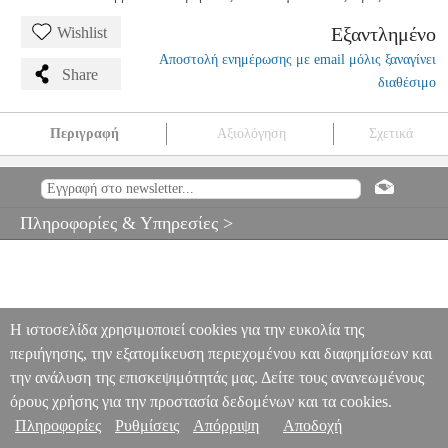
Εξαντλημένο
Wishlist
Αποστολή ενημέρωσης με email μόλις ξαναγίνει
Share
διαθέσιμο
Περιγραφή
Αξιολόγηση
Σχετικά
THOMASTIK INFELD IR01 E ΧΟΡΔΗ ΒΙΟΛΙΟΥ ΜΙ GOLD
PLATED
MSC.002869
MSC.002869
THOMASTIK
THOMASTIK
ΧΟΡΔΕΣ
THOMASTIK INFELD IR01 E ΧΟΡΔΗ ΒΙΟΛΙΟΥ ΜΙ
Πληροφορίες & Υπηρεσίες >
GOLD PLATED
0
Η ιστοσελίδα χρησιμοποιεί cookies για την ευκολία της
περιήγησης, την εξατομίκευση περιεχομένου και διαφημίσεων και
την ανάλυση της επισκεψιμότητάς μας. Δείτε τους ανανεωμένους
όρους χρήσης για την προστασία δεδομένων και τα cookies.
Πληροφορίες
Ρυθμίσεις
Απόρριψη
Αποδοχή