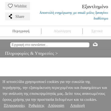
Εξαντλημένο
Wishlist
Αποστολή ενημέρωσης με email μόλις ξαναγίνει
Share
διαθέσιμο
Περιγραφή
Αξιολόγηση
Σχετικά
THOMASTIK ALPHAYUE ΧΟΡΔΗ ΤΣΕΛΟΥ ΡΕ 3/4 AL42
MSC.002823
MSC.002823
THOMASTIK
THOMASTIK
ΧΟΡΔΕΣ
THOMASTIK ALPHAYUE ΧΟΡΔΗ ΤΣΕΛΟΥ ΡΕ 3/4 AL42
Πληροφορίες & Υπηρεσίες >
0
Η ιστοσελίδα χρησιμοποιεί cookies για την ευκολία της
περιήγησης, την εξατομίκευση περιεχομένου και διαφημίσεων και
την ανάλυση της επισκεψιμότητάς μας. Δείτε τους ανανεωμένους
όρους χρήσης για την προστασία δεδομένων και τα cookies.
Πληροφορίες
Ρυθμίσεις
Απόρριψη
Αποδοχή