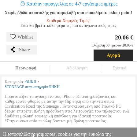
Κατόπιν παραγγελίας σε 4-7 εργάσιμες ημέρες
Χωρίς έξοδα αποστολής για παραλαβή από οποιοδήποτε eshop point!
Σταθερά Χαμηλές Τιμές!
Εδώ θα βρείτε κάθε μέρα τις πιο ανταγωνιστικές τιμές
20.06 €
Wishlist
Ελάχιστη 30 ημερών 20.06 €
Share
Αγορά
Περιγραφή
Αξιολόγηση
Σχετικά
Κατηγορία:
•
ΘΗΚΗ
STONEAGE στην κατηγορία ΘΗΚΗ
Προστατέψτε το αγαπημένο σας iPhone 5C από γρατζουνιές και
καθημερινές φθορές με αυτήν την flip θήκη από την νέα σειρά
Civilization Road της Stoneage . Κατασκευασμένη από Ιταλικό PU
δέρμα επιτρέπει πλήρη πρόσβαση στις λειτουργίες του τηλεφώνου ενώ
διαθέτει μαλακή εσωτερική επένδυση για ιδανική προστασία.
*Στην συσκευασία περιλαμβάνεται μεμβράνη προστασίας.
Όλα τα προϊόντα Stoneage διαθέτουν μοντέρνο σχεδιασμό και είναι
Η ιστοσελίδα χρησιμοποιεί cookies για την ευκολία της
κατασκευασμένα από υψηλής ποιότητας υλικά φιλικά προς το