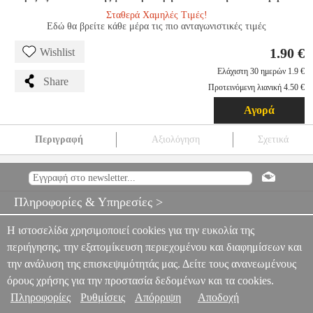
Σταθερά Χαμηλές Τιμές!
Εδώ θα βρείτε κάθε μέρα τις πιο ανταγωνιστικές τιμές
1.90 €
Wishlist
Ελάχιστη 30 ημερών 1.9 €
Share
Προτεινόμενη λιανική 4.50 €
Αγορά
Περιγραφή
Αξιολόγηση
Σχετικά
TEMPERED GLASS FOR XIAOMI 14
TEL.217339
TEL.217339
OEM
OEM
ΠΡΟΣΟΨΕΙΣ
TEMPERED GLASS FOR XIAOMI 14
1.90
Πληροφορίες & Υπηρεσίες >
Η ιστοσελίδα χρησιμοποιεί cookies για την ευκολία της
περιήγησης, την εξατομίκευση περιεχομένου και διαφημίσεων και
την ανάλυση της επισκεψιμότητάς μας. Δείτε τους ανανεωμένους
όρους χρήσης για την προστασία δεδομένων και τα cookies.
Πληροφορίες
Ρυθμίσεις
Απόρριψη
Αποδοχή