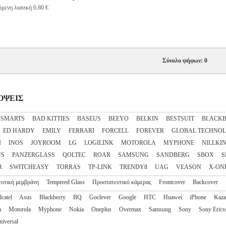
μενη λιανική 6.80 €
Σύνολο ψήφων: 0
ΣΟΨΕΙΣ
4SMARTS
BAD KITTIES
BASEUS
BEEYO
BELKIN
BESTSUIT
BLACKB
ED HARDY
EMILY
FERRARI
FORCELL
FOREVER
GLOBAL TECHNO
I
INOS
JOYROOM
LG
LOGILINK
MOTOROLA
MYPHONE
NILLKI
US
PANZERGLASS
QOLTEC
ROAR
SAMSUNG
SANDBERG
SBOX
S
R
SWITCHEASY
TORRAS
TP-LINK
TRENDY8
UAG
VEASON
X-ON
υτική μεμβράνη
Tempered Glass
Προστατευτικό κάμερας
Frontcover
Backcover
lcatel
Asus
Blackberry
BQ
Goclever
Google
HTC
Huawei
iPhone
Kaz
m
Motorola
Myphone
Nokia
Oneplus
Overmax
Samsung
Sony
Sony Erics
niversal