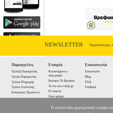
NEWSLETTER
Περισσότερες 
Παραγγελίες
Εταιρία
Επικοινωνία
Εξέλιξη Παραγγελίας
Καταστήματα e-
Επικοινωνία
shop points
Τρόποι Παραγγελίας
Blog
Business To Business
Τρόποι Πληρωμής
FAQ
Τα νέα του e-shop.gr
Τρόποι Αποστολής
Feedback
Η εταιρεία
Επιστροφές Προιόντων
Οροι χρήσης
Cookies
Η ιστοσελίδα χρησιμοποιεί cookies γι