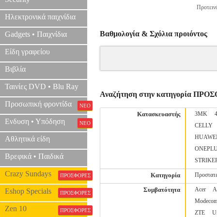
Προτεινό
Ηλεκτρονικά παιχνίδια
Βαθμολογία & Σχόλια προιόντος
Gadgets • Παιχνίδια
Είδη γραφείου
Βιβλία
Ταινίες DVD • Blu Ray
Αναζήτηση στην κατηγορία ΠΡΟ
Προσωπική φροντίδα
ΝΕΟ
Κατασκευαστής
3MK
Ενδυση • Υπόδηση
ΝΕΟ
CELLY
HUAWE
Αθλητικά είδη
ONEPL
Βρεφικά • Παιδικά
STRIKE
Crazy Sundays
Κατηγορία
Προστατε
ΠΡΟΣΦΟΡΕΣ
Συμβατότητα
Acer
A
Eshop Specials
ΠΡΟΣΦΟΡΕΣ
Modeco
Zen 10
ΠΡΟΣΦΟΡΕΣ
ZTE
U