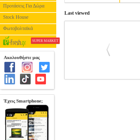
Προτάσεις Για Δώρα
Last viewed
Stock House
Φωτοβολταϊκά
SUPER MARKET
TEMPERED GLASS FOR ONEPLU