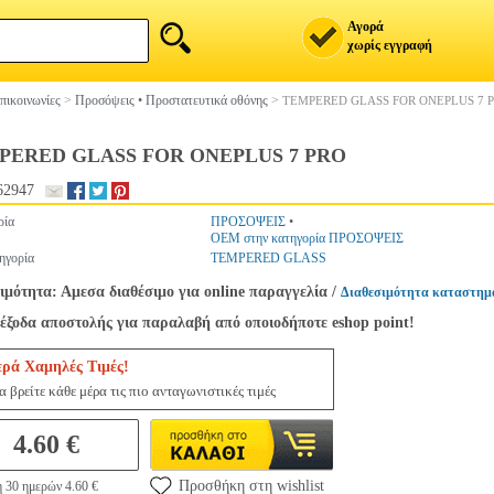
Αγορά
χωρίς εγγραφή
πικοινωνίες
>
Προσόψεις • Προστατευτικά οθόνης
>
TEMPERED GLASS FOR ONEPLUS 7 
PERED GLASS FOR ONEPLUS 7 PRO
62947
ρία
ΠΡΟΣΟΨΕΙΣ
•
OEM στην κατηγορία ΠΡΟΣΟΨΕΙΣ
ηγορία
TEMPERED GLASS
ιμότητα: Αμεσα διαθέσιμο για online παραγγελία
/
Διαθεσιμότητα καταστημ
έξοδα αποστολής για παραλαβή από οποιοδήποτε eshop point!
ερά Χαμηλές Τιμές!
 βρείτε κάθε μέρα τις πιο ανταγωνιστικές τιμές
4.60 €
Προσθήκη στη wishlist
 30 ημερών 4.60 €