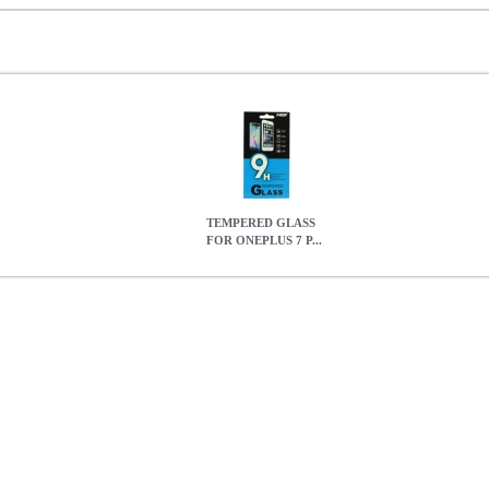
TEMPERED GLASS
FOR ONEPLUS 7 P...
S 7 PRO
TEL.062947
TEL.062947
OEM
OEM
ΠΡΟΣΟΨΕΙΣ
TEM
4.60