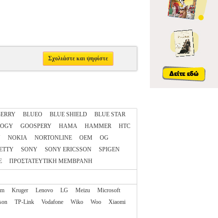
Σχολιάστε και ψηφίστε
ERRY
BLUEO
BLUE SHIELD
BLUE STAR
LOGY
GOOSPERY
HAMA
HAMMER
HTC
N
NOKIA
NORTONLINE
OEM
OG
ETTY
SONY
SONY ERICSSON
SPIGEN
E
ΠΡΟΣΤΑΤΕΥΤΙΚΗ ΜΕΜΒΡΑΝΗ
am
Kruger
Lenovo
LG
Meizu
Microsoft
son
TP-Link
Vodafone
Wiko
Woo
Xiaomi