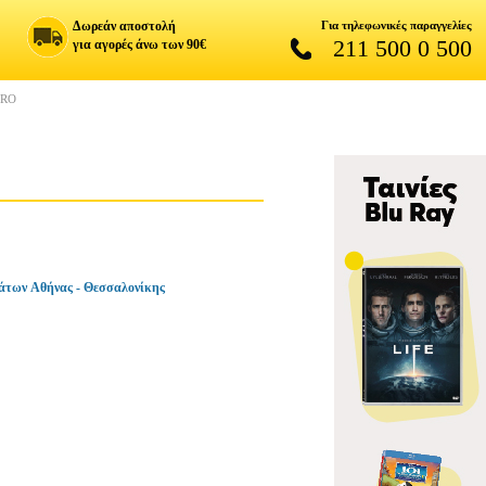
Δωρεάν αποστολή
Για τηλεφωνικές παραγγελίες
211 500 0 500
για αγορές άνω των 90€
PRO
άτων Αθήνας - Θεσσαλονίκης