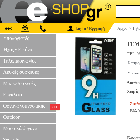
Login / Εγγραφή
Αρχική
>
Τηλε
Υπολογιστές
TEM
Ήχος • Εικόνα
TEL.0
Τηλεπικοινωνίες
Κατηγο
Λευκές συσκευές
Υποκατ
Διαθεσ
Μικροσυσκευές
Χωρίς 
Εργαλεία
Σταθ
Οργανα γυμναστικής
ΝΕΟ
Εδώ θα
Outdoor
Μουσικά όργανα
Ελάχιστη
Security