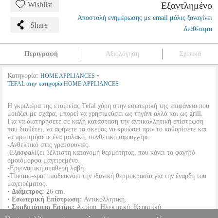
Εξαντλημένο
Wishlist
Αποστολή ενημέρωσης με email μόλις ξαναγίνει
Share
διαθέσιμο
Περιγραφή
Αξιολόγηση
Σχετικά
Κατηγορία:
•
HOME APPLIANCES
TEFAL στην κατηγορία HOME APPLIANCES
Η γκριλιέρα της εταιρείας Tefal χάρη στην εσωτερική της επιφάνεια που
μοιάζει με σχάρα, μπορεί να χρησιμεύσει ως τηγάνι αλλά και ως grill.
Για να διατηρήσετε σε καλή κατάσταση την αντικολλητική επίστρωση
που διαθέτει, να αφήνετε το σκεύος να κρυώσει πριν το καθαρίσετε και
να προτιμήσετε ένα μαλακό, συνθετικό σφουγγάρι.
-Ανθεκτικό στις γρατσουνιές.
-Εξασφαλίζει βέλτιστη κατανομή θερμότητας, που κάνει το φαγητό
ομοιόμορφα μαγειρεμένο.
-Εργονομική σταθερή λαβή.
-Thermo-spot υποδεικνύει την ιδανική θερμοκρασία για την έναρξη του
μαγειρέματος.
•
Διάμετρος:
26 cm.
•
Εσωτερική Επίστρωση:
Αντικολλητική.
•
Συμβατότητα Εστίας:
Αερίου, Ηλεκτρική, Κεραμική.
•
Χρώμα:
Μαύρο.