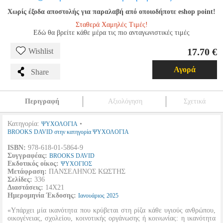
Χωρίς έξοδα αποστολής για παραλαβή από οποιοδήποτε eshop point!
Σταθερά Χαμηλές Τιμές!
Εδώ θα βρείτε κάθε μέρα τις πιο ανταγωνιστικές τιμές
17.70 €
Wishlist
Αγορά
Share
Περιγραφή
Αξιολόγηση
Σχετικά
Κατηγορία:
•
ΨΥΧΟΛΟΓΙΑ
BROOKS DAVID στην κατηγορία ΨΥΧΟΛΟΓΙΑ
ISBN:
978-618-01-5864-9
Συγγραφέας:
BROOKS DAVID
Εκδοτικός οίκος:
ΨΥΧΟΓΙΟΣ
Μετάφραση:
ΠΑΝΣΕΛΗΝΟΣ ΚΩΣΤΗΣ
Σελίδες:
336
Διαστάσεις:
14Χ21
Ημερομηνία Έκδοσης:
Ιανουάριος
2025
«Υπάρχει μία ικανότητα που κρύβεται στη ρίζα κάθε υγιούς ανθρώπου,
οικογένειας, σχολείου, κοινοτικής οργάνωσης ή κοινωνίας: η ικανότητα