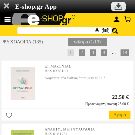
E-shop.gr App
ΨΥΧΟΛΟΓΙΑ (185)
Φίλτρα (1/19)
...
1
2
3
4
19
ΩΡΙΜΑΖΟΝΤΑΣ
BKS.0378180
Αναμένεται νέα διαθεσιμότητα μετά τις 24-8
22.50 €
Προτεινόμενη λιανική 25.00 €
Αγορά
ΑΝΑΠΤΥΞΙΑΚΗ ΨΥΧΟΛΟΓΙΑ
BKS.0181751