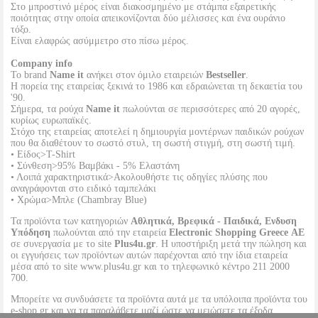
Στο μπροστινό μέρος είναι διακοσμημένο με στάμπα εξαιρετικής
ποιότητας στην οποία απεικονίζονται δύο μέλισσες και ένα ουράνιο
τόξο.
Είναι ελαφρώς ασύμμετρο στο πίσω μέρος.
Company info
Το brand
Name it
ανήκει στον όμιλο εταιρειών
Bestseller
.
Η πορεία της εταιρείας ξεκινά το 1986 και εδραιώνεται τη δεκαετία του
'90.
Σήμερα, τα ρούχα
Name it
πωλούνται σε περισσότερες από 20 αγορές,
κυρίως ευρωπαϊκές.
Στόχο της εταιρείας αποτελεί η δημιουργία μοντέρνων παιδικών ρούχων
που θα διαθέτουν το σωστό στυλ, τη σωστή στιγμή, στη σωστή τιμή.
• Είδος>T-Shirt
• Σύνθεση>95% Βαμβάκι - 5% Ελαστάνη
• Λοιπά χαρακτηριστικά>Ακολουθήστε τις οδηγίες πλύσης που
αναγράφονται στο ειδικό ταμπελάκι
• Χρώμα>Μπλε (Chambray Blue)
Τα προϊόντα των κατηγοριών
Αθλητικά, Βρεφικά - Παιδικά, Ενδυση
Υπόδηση
πωλούνται από την εταιρεία
Electronic Shopping Greece ΑΕ
σε συνεργασία με το site
Plus4u.gr
. Η υποστήριξη μετά την πώληση και
οι εγγυήσεις των προϊόντων αυτών παρέχονται από την ίδια εταιρεία
μέσα από το site www.plus4u.gr και το τηλεφωνικό κέντρο 211 2000
700.
Μπορείτε να συνδυάσετε τα προϊόντα αυτά με τα υπόλοιπα προϊόντα του
e-shop.gr και να τα παραλάβετε μαζί ώστε να μειώσετε τα έξοδα