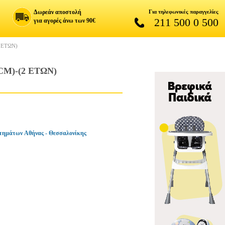
Δωρεάν αποστολή
Για τηλεφωνικές παραγγελίες
211 500 0 500
για αγορές άνω των 90€
 ΕΤΩΝ)
CM)-(2 ΕΤΩΝ)
τημάτων Αθήνας - Θεσσαλονίκης