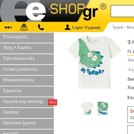
Login / Εγγραφή
Αρχική
>
Βρεφ
Υπολογιστές
T-
Ήχος • Εικόνα
PL1
Τηλεπικοινωνίες
Κατ
Λευκές συσκευές
Υπο
Δια
Μικροσυσκευές
Χωρ
Εργαλεία
Επ
Οργανα γυμναστικής
ΝΕΟ
Σ
Outdoor
Εδ
Μουσικά όργανα
Security