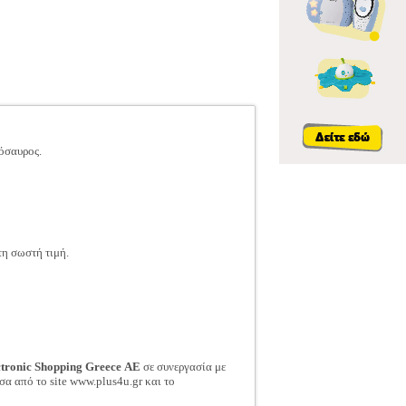
νόσαυρος.
τη σωστή τιμή.
ctronic Shopping Greece ΑΕ
σε συνεργασία με
σα από το site www.plus4u.gr και το