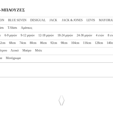
ΟΡΙ-ΜΠΛΟΥΖΕΣ
TON
BLUE SEVEN
DESIGUAL
JACK
JACK & JONES
LEVIS
MAYORA
irts
T-Shirts
Αμάνικες
ν
6-9 μηνών
9-12 μηνών
12-18 μηνών
18-24 μηνών
24-36 μηνών
4 ετών
8 ε
62cm
68cm
74cm
80cm
86cm
92cm
98cm
104cm
116cm
128cm
140
ίτρινο
Λευκό
Μαύρο
Μπλε
πα
Μονόχρωμα