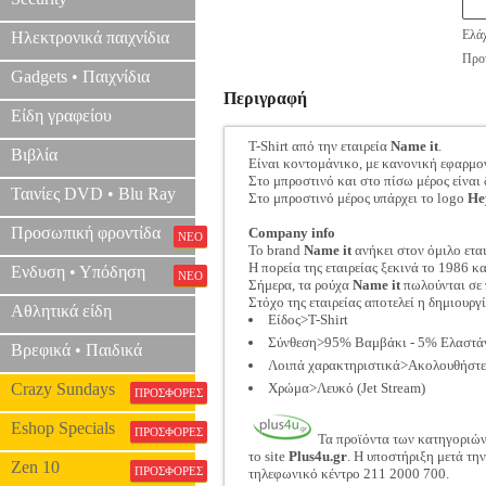
Ελάχ
Ηλεκτρονικά παιχνίδια
Προτ
Gadgets • Παιχνίδια
Περιγραφή
Είδη γραφείου
T-Shirt από την εταιρεία
Name it
.
Βιβλία
Είναι κοντομάνικο, με κανονική εφαρμο
Στο μπροστινό και στο πίσω μέρος είναι 
Ταινίες DVD • Blu Ray
Στο μπροστινό μέρος υπάρχει το logo
He
Προσωπική φροντίδα
Company info
ΝΕΟ
Το brand
Name it
ανήκει στον όμιλο ετα
Η πορεία της εταιρείας ξεκινά το 1986 κα
Ενδυση • Υπόδηση
ΝΕΟ
Σήμερα, τα ρούχα
Name it
πωλούνται σε 
Στόχο της εταιρείας αποτελεί η δημιουρ
Αθλητικά είδη
Είδος>T-Shirt
Σύνθεση>95% Βαμβάκι - 5% Ελαστά
Βρεφικά • Παιδικά
Λοιπά χαρακτηριστικά>Ακολουθήστε τ
Crazy Sundays
Χρώμα>Λευκό (Jet Stream)
ΠΡΟΣΦΟΡΕΣ
Eshop Specials
ΠΡΟΣΦΟΡΕΣ
Τα προϊόντα των κατηγοριώ
το site
Plus4u.gr
. Η υποστήριξη μετά τη
Zen 10
ΠΡΟΣΦΟΡΕΣ
τηλεφωνικό κέντρο 211 2000 700.