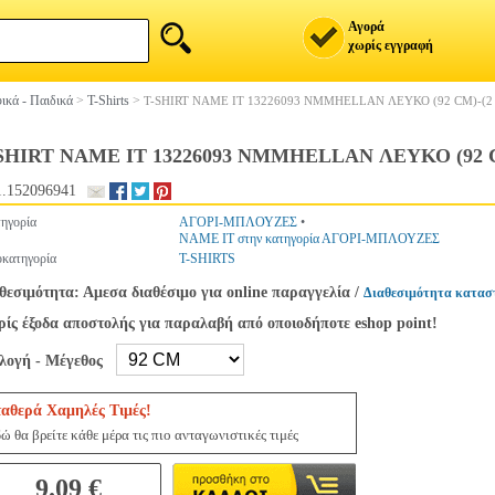
Αγορά
χωρίς εγγραφή
ικά - Παιδικά
>
T-Shirts
>
T-SHIRT NAME IT 13226093 NMMHELLAN ΛΕΥΚΟ (92 CM)-(2
SHIRT NAME IT 13226093 NMMHELLAN ΛΕΥΚΟ (92 
.152096941
ηγορία
ΑΓΟΡΙ-ΜΠΛΟΥΖΕΣ
•
NAME IT στην κατηγορία ΑΓΟΡΙ-ΜΠΛΟΥΖΕΣ
κατηγορία
T-SHIRTS
θεσιμότητα: Αμεσα διαθέσιμο για online παραγγελία
/
Διαθεσιμότητα κατασ
ίς έξοδα αποστολής για παραλαβή από οποιοδήποτε eshop point!
ιλογή - Μέγεθος
ταθερά Χαμηλές Τιμές!
ώ θα βρείτε κάθε μέρα τις πιο ανταγωνιστικές τιμές
9.09 €