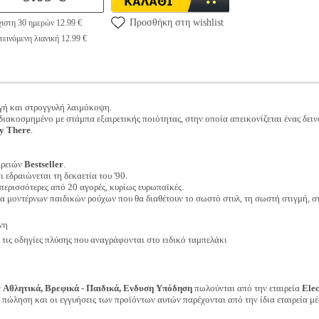
Προσθήκη στη wishlist
ιστη 30 ημερών 12.99 €
εινόμενη λιανική 12.99 €
γή και στρογγυλή λαιμόκοψη.
διακοσμημένο με στάμπα εξαιρετικής ποιότητας, στην οποία απεικονίζεται ένας δει
y There
.
ιρειών
Bestseller
.
ι εδραιώνεται τη δεκαετία του '90.
περισσότερες από 20 αγορές, κυρίως ευρωπαϊκές.
γία μοντέρνων παιδικών ρούχων που θα διαθέτουν το σωστό στυλ, τη σωστή στιγμή, σ
νη
ις οδηγίες πλύσης που αναγράφονται στο ειδικό ταμπελάκι
ν
Αθλητικά, Βρεφικά - Παιδικά, Ενδυση Υπόδηση
πωλούνται από την εταιρεία
Ele
ν πώληση και οι εγγυήσεις των προϊόντων αυτών παρέχονται από την ίδια εταιρεία μέ