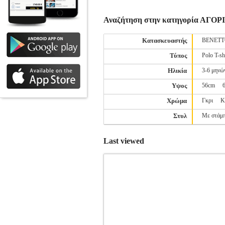
Αναζήτηση στην κατηγορία ΑΓ
Κατασκευαστής
BENET
Τύπος
Polo T-sh
Ηλικία
3-6 μηνώ
Υψος
56cm
Χρώμα
Γκρι
Κ
Στυλ
Με στάμ
Last viewed