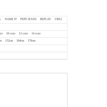
L
NAME IT
PEPE JEANS
REPLAY
UBS2
τών
10 ετών
12 ετών
14 ετών
cm
152cm
164cm
176cm