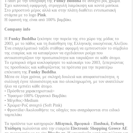
T-shirt με την υπογραφή της
Funky Buddha
σε ανοιχτό ροζ χρώμα.
Έχει κανονική εφαρμογή, στρογγυλή λαιμόκοψη και κοντά μανίκια.
Στο μπροστινό μέρος αλλά και στην πλάτη διαθέτει εντυπωσιακή
στάμπα με το logo
Pink
.
Η ύφανσή της είναι από 100% βαμβάκι.
Company info
Η
Funky Buddha
ξεκίνησε την πορεία της στο χώρο της μόδας το
2003, με το πάθος και τη διαίσθηση της Ελληνικής οικογένειας Αλεξίου.
Ένα επαγγελματικό ταξίδι στάθηκε αφορμή να εμπνευστούν το σύμβολο
της εταιρίας και να καταφέρουν να σχεδιάσουν ρούχα που
αντικατοπτρίζουν την προσωπικότητα και ταιριάζουν σε κάθε άτομο.
Το εμπορικό σήμα κυκλοφόρησε το καλοκαίρι του 2003, ξεπερνώντας
τις προσδοκίες και καθορίζοντας τα πρότυπα για την περαιτέρω
επέκταση της
Funky Buddha
.
Μέσα σε λίγα χρόνια, με σκληρή δουλειά και αποφασιστικότητα, η
συλλογή έγινε πλουσιότερη και πιο ολοκληρωμένη, με τον ανατέλλων
ήλιο να εμπνέει κάθε άτομο.
• Πρόσθετα χαρακτηριστικά>
• Ύφασμα>100% Οργανικό Βαμβάκι
• Μέγεθος>Medium
• Χρώμα>Ροζ ανοιχτό (Soft Pink)
• Φροντίδα>Ακολουθήστε τις οδηγίες που αναγράφονται στο ειδικό
ταμπελάκι
Τα προϊόντα των κατηγοριών
Αθλητικά, Βρεφικά - Παιδικά, Ενδυση
Υπόδηση
πωλούνται από την εταιρεία
Electronic Shopping Greece ΑΕ